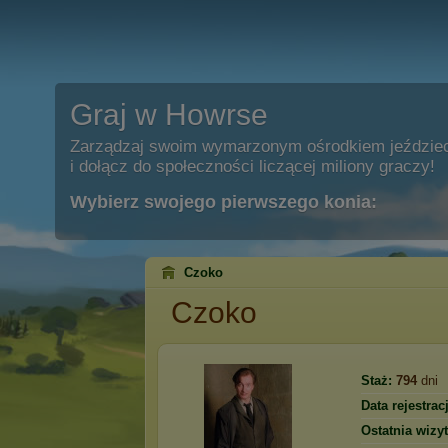
Graj w Howrse
Zarządzaj swoim wymarzonym ośrodkiem jeździe
i dołącz do społeczności liczącej miliony graczy!
Wybierz swojego pierwszego konia:
Czoko
Czoko
Staż:
794
dni
Data rejestracj
Ostatnia wizyt