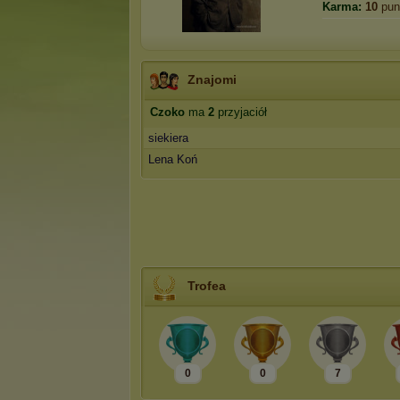
Karma:
10
pun
Znajomi
Czoko
ma
2
przyjaciół
siekiera
Lena Koń
Trofea
0
0
7