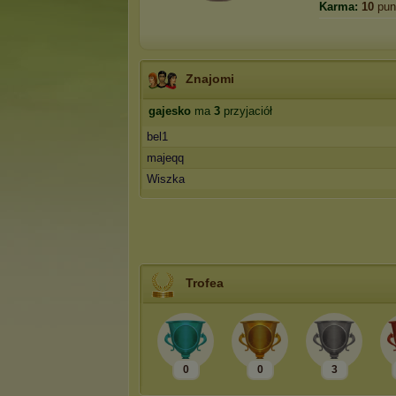
Karma:
10
pun
Znajomi
gajesko
ma
3
przyjaciół
bel1
majeqq
Wiszka
Trofea
0
0
3