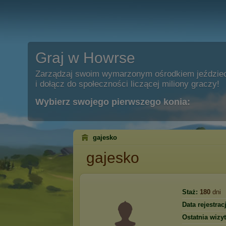
Graj w Howrse
Zarządzaj swoim wymarzonym ośrodkiem jeździe
i dołącz do społeczności liczącej miliony graczy!
Wybierz swojego pierwszego konia:
gajesko
gajesko
Staż:
180
dni
Data rejestracj
Ostatnia wizyt