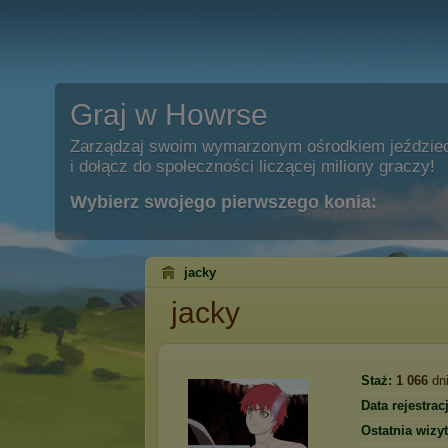
Graj w Howrse
Zarządzaj swoim wymarzonym ośrodkiem jeździe
i dołącz do społeczności liczącej miliony graczy!
Wybierz swojego pierwszego konia:
jacky
jacky
Staż:
1 066
dn
Data rejestracj
Ostatnia wizyt