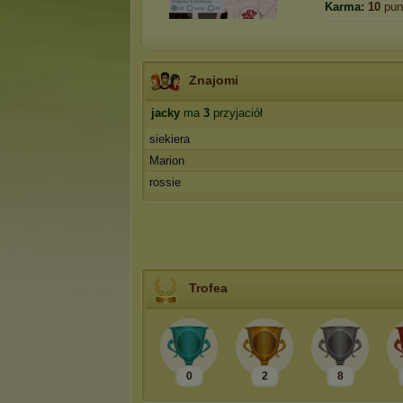
Karma:
10
pun
Znajomi
jacky
ma
3
przyjaciół
siekiera
Marion
rossie
Trofea
0
2
8