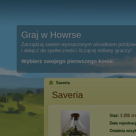
Graj w Howrse
Zarządzaj swoim wymarzonym ośrodkiem jeździe
i dołącz do społeczności liczącej miliony graczy!
Wybierz swojego pierwszego konia:
Saveria
Saveria
Staż:
1 252
dn
Data rejestracj
Ostatnia wizyt