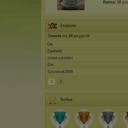
Karma:
10
pun
Znajomi
Saveria
ma
10
przyjaciół
Dej
Zanita44
szewczykienko
Zim
Szczeniak2000
1
2
Trofea
0
1
9