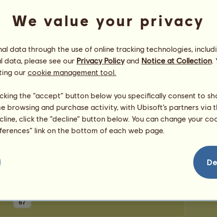
0
punktów
Liczba 
We value your privacy
Liczba 
Gratulacje
l data through the use of online tracking technologies, includ
l data, please see our
Privacy Policy
and
Notice at Collection
.
Shironeko
otrzymał gratulacje
63
razy, włączając
w to ostatnio:
ting our
cookie management tool.
Canaany13
452 dni temu
Dyr
Pauliss
498 dni temu
licking the “accept” button below you specifically consent to s
Goorska
661 dni temu
me browsing and purchase activity, with Ubisoft’s partners via t
editto
773 dni temu
ecline, click the “decline” button below. You can change your c
Monia56
774 dni temu
eferences” link on the bottom of each web page.
De
67