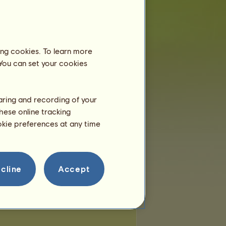
miejsc:
0
pozostałych miejsc:
0
Wędrowne konie
ing cookies. To learn more
 You can set your cookies
ygent
Hermes
Ćma Zachodu
haring and recording of your
hese online tracking
ookie preferences at any time
cline
Accept