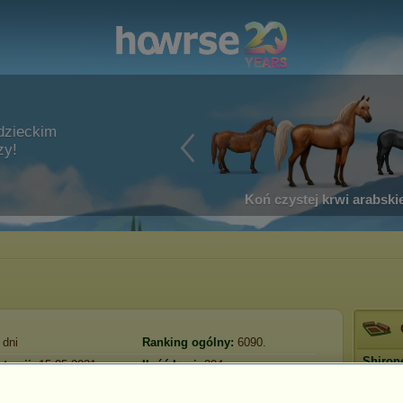
dzieckim
zy!
Koń czystej krwi arabskie
dni
Ranking ogólny:
6090.
Shiron
tracji:
15.05.2021
Ilość koni:
204
Wie
Fundusze:
7 320 341
wizyta:
21.12.2024
Prestiż