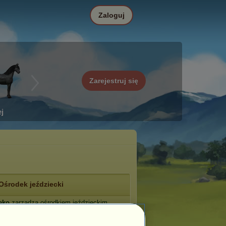
Zaloguj
Zarejestruj się
j
Ośrodek jeździecki
eko
zarządza ośrodkiem jeździeckim
lkie Duchy
.
: