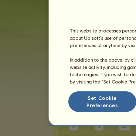
Karma:
1
Znajomi
This website processes persona
about Ubisoft's use of persona
Shironeko
ma
3
przyjaciół
preferences at anytime by visi
$Hesta$
Natasha97
In addition to the above, by c
amewik43
website activity, including ga
technologies. If you wish to d
by visiting the “Set Cookie Pr
Trofea
Set Cookie
Preferences
0
1
22