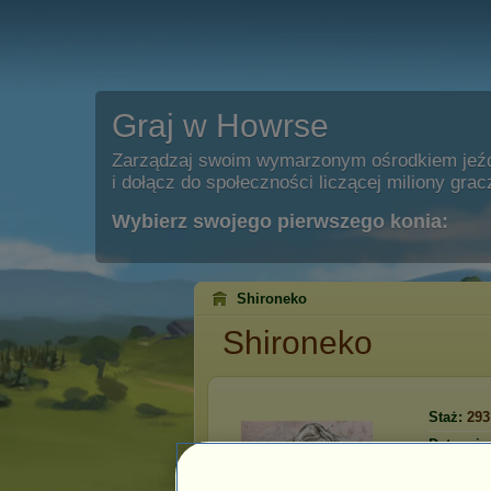
Graj w Howrse
Zarządzaj swoim wymarzonym ośrodkiem jeź
i dołącz do społeczności liczącej miliony grac
Wybierz swojego pierwszego konia:
Shironeko
Shironeko
Staż:
293
Data rejes
Ostatnia 