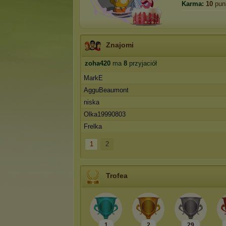
Karma:
10
pun
Znajomi
zoha420
ma
8
przyjaciół
MarkE
AgguBeaumont
niska
Olka19990803
Frelka
1
2
Trofea
1
2
29