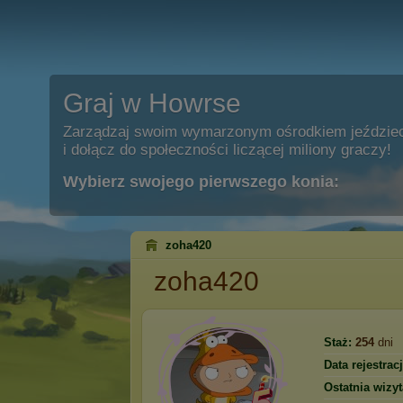
Graj w Howrse
Zarządzaj swoim wymarzonym ośrodkiem jeździe
i dołącz do społeczności liczącej miliony graczy!
Wybierz swojego pierwszego konia:
zoha420
zoha420
Staż:
254
dni
Data rejestracj
Ostatnia wizyt