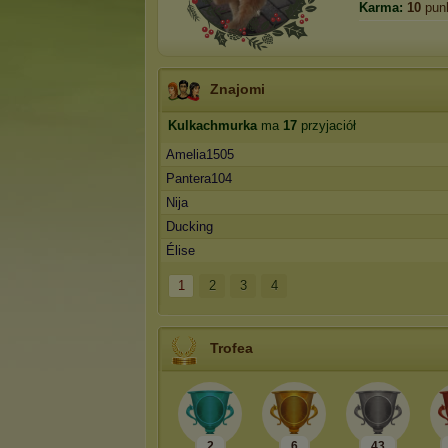
Karma:
10
pun
Znajomi
Kulkachmurka
ma
17
przyjaciół
Amelia1505
Pantera104
Nija
Ducking
Élise
1
2
3
4
Trofea
2
6
43