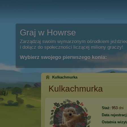
Graj w Howrse
Zarządzaj swoim wymarzonym ośrodkiem jeździe
i dołącz do społeczności liczącej miliony graczy!
Wybierz swojego pierwszego konia:
Kulkachmurka
Kulkachmurka
Staż:
953
dni
Data rejestracj
Ostatnia wizyt