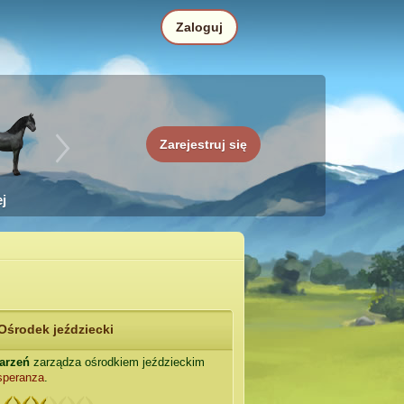
Zaloguj
Zarejestruj się
j
Ośrodek jeździecki
Marzeń
zarządza ośrodkiem jeździeckim
speranza
.
: