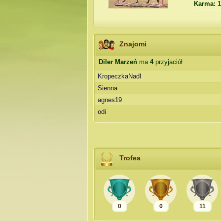
Karma:
1
Znajomi
Diler Marzeń
ma
4
przyjaciół
KropeczkaNadI
Sienna
agnes19
odi
Trofea
0
0
11