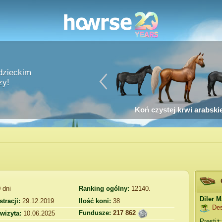
dzieckim
zy!
Koń czystej krwi arabskie
9
dni
Ranking ogólny:
12140.
Diler 
stracji:
29.12.2019
Ilość koni:
38
De
Fundusze:
217 862
 wizyta:
10.06.2025
Prestiż