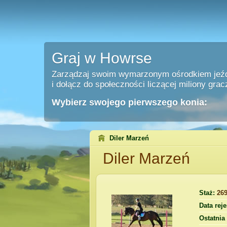
Graj w Howrse
Zarządzaj swoim wymarzonym ośrodkiem jeź
i dołącz do społeczności liczącej miliony grac
Wybierz swojego pierwszego konia:
Diler Marzeń
Diler Marzeń
Staż:
26
Data reje
Ostatnia