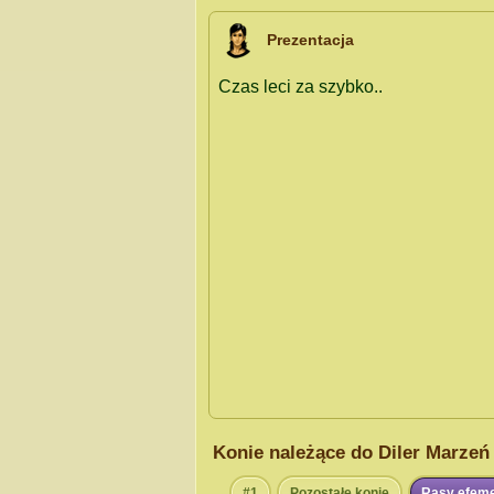
Prezentacja
Konie należące do Diler Marzeń
#1
Pozostałe konie
Rasy efem