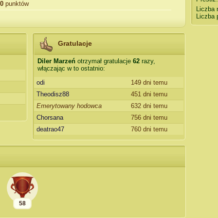
0
punktów
Liczba 
Liczba 
Gratulacje
Diler Marzeń
otrzymał gratulacje
62
razy,
włączając w to ostatnio:
odi
149 dni temu
Theodisz88
451 dni temu
Emerytowany hodowca
632 dni temu
Chorsana
756 dni temu
deatrao47
760 dni temu
58