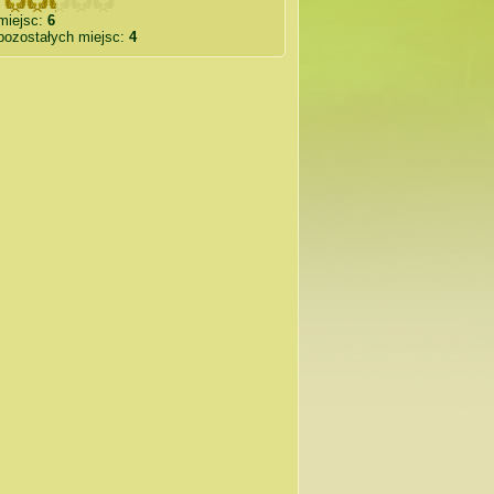
miejsc:
6
pozostałych miejsc:
4