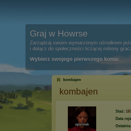
Graj w Howrse
Zarządzaj swoim wymarzonym ośrodkiem jeź
i dołącz do społeczności liczącej miliony grac
Wybierz swojego pierwszego konia:
kombajen
kombajen
Staż:
18
Data reje
Ostatnia