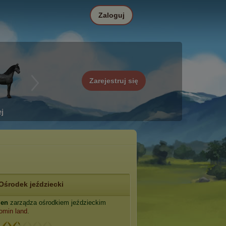
Zaloguj
Zarejestruj się
j
Ośrodek jeździecki
jen
zarządza ośrodkiem jeździeckim
omin land
.
: