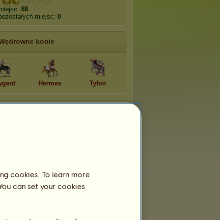
miejsc:
88
pozostałych miejsc:
0
Wędrowne konie
ygent
Hermes
Tyfon
ing cookies. To learn more
 You can set your cookies