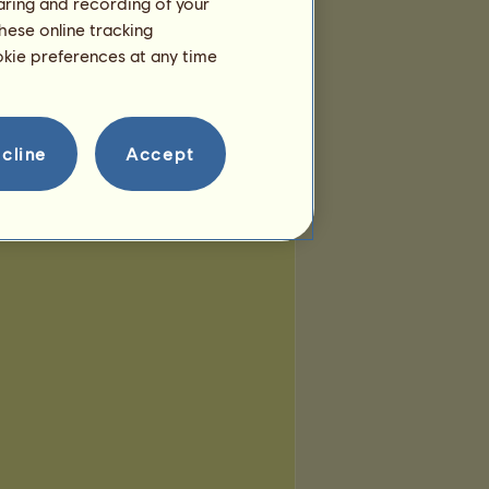
haring and recording of your
hese online tracking
ookie preferences at any time
cline
Accept