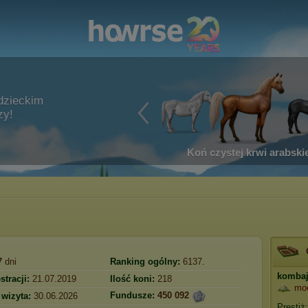
dzieckim
zy!
Koń czystej krwi arabskie
7
dni
Ranking ogólny:
6137.
komba
stracji:
21.07.2019
Ilość koni:
218
mo
Fundusze:
450 092
 wizyta:
30.06.2026
Prestiż