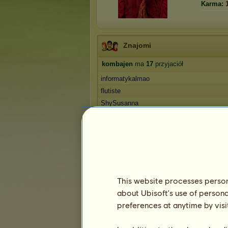
Karma:
Znajomi
kombajen
ma
17
przyjaciół
informatykalmao
flutiste
ShySusanna
supermario
kozica78
1
2
3
4
Trofea
This website processes persona
about Ubisoft's use of persona
preferences at anytime by visi
0
0
14