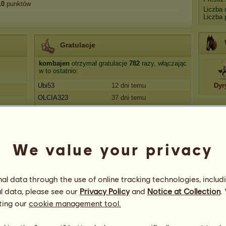
10
punktów
Liczba 
Liczba 
Gratulacje
kombajen
otrzymał gratulacje
782
razy, włączając
w to ostatnio:
Ubi53
12 dni temu
Dyr
OLCIA323
37 dni temu
Dracarys
38 dni temu
Teli
38 dni temu
Rumeliana
38 dni temu
We value your privacy
l data through the use of online tracking technologies, includ
l data, please see our
Privacy Policy
and
Notice at Collection
.
ting our
cookie management tool.
71