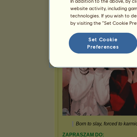
In addition to the above, by c
website activity, including ga
technologies. If you wish to d
Prezentacja
by visiting the “Set Cookie Pr
Set Cookie
Preferences