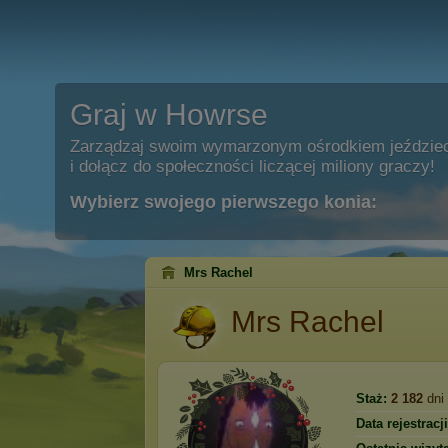
Graj w Howrse
Zarządzaj swoim wymarzonym ośrodkiem jeździe
i dołącz do społeczności liczącej miliony graczy!
Wybierz swojego pierwszego konia:
Mrs Rachel
Mrs Rachel
Staż:
2 182
dni
Data rejestracji