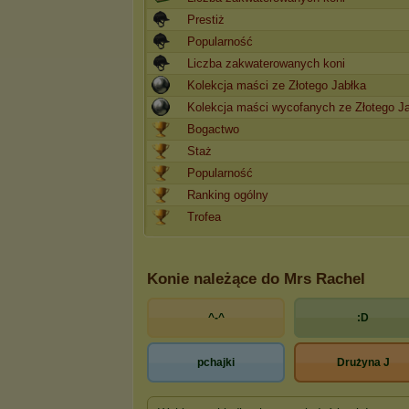
Prestiż
Popularność
Liczba zakwaterowanych koni
Kolekcja maści ze Złotego Jabłka
Kolekcja maści wycofanych ze Złotego J
Bogactwo
Staż
Popularność
Ranking ogólny
Trofea
Konie należące do Mrs Rachel
^-^
:D
pchajki
Drużyna J