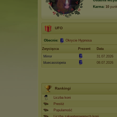
Ostatnia wizyta
Karma:
10
punk
UFO
Obecnie:
Okrycie Hypnosa
Zwycięzca
Prezent
Data
Mirror
31.07.2026
bluecassiopeia
08.07.2026
Rankingi
Liczba koni
Prestiż
Popularność
Liczba zakwaterowanych koni