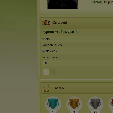
Karma:
10
pun
Znajomi
hypnos
ma
9
przyjaciół
micio
wonderclouds
bysiek123
hazy_gays
JUK
1
2
Trofea
1
3
25