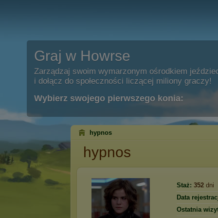
Graj w Howrse
Zarządzaj swoim wymarzonym ośrodkiem jeździe
i dołącz do społeczności liczącej miliony graczy!
Wybierz swojego pierwszego konia:
hypnos
hypnos
Staż:
352
dni
Data rejestracj
Ostatnia wizy