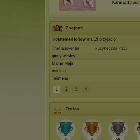
Karma:
10
pun
Znajomi
HolsteinerHollow
ma
19
przyjaciół
TheHanoverian
kuzyneczka <333
ginny wesley
Mama Maja
asiulcia
Telimena
1
2
3
4
Trofea
2
2
58