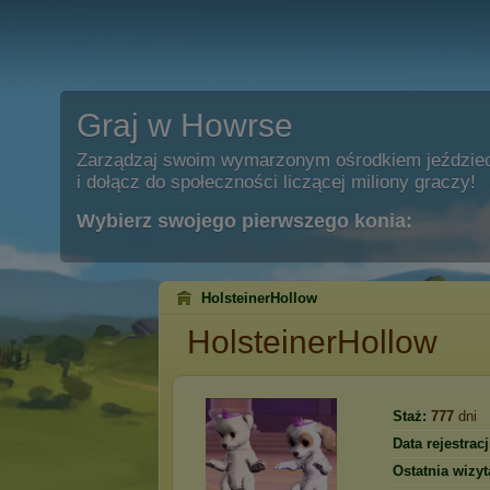
Graj w Howrse
Zarządzaj swoim wymarzonym ośrodkiem jeździe
i dołącz do społeczności liczącej miliony graczy!
Wybierz swojego pierwszego konia:
HolsteinerHollow
HolsteinerHollow
Staż:
777
dni
Data rejestracj
Ostatnia wizyt