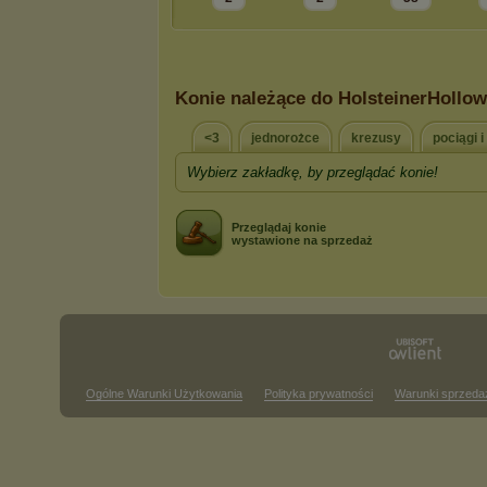
Konie należące do HolsteinerHollow
<3
jednorożce
krezusy
pociągi i
Wybierz zakładkę, by przeglądać konie!
Przeglądaj konie
wystawione na sprzedaż
Ogólne Warunki Użytkowania
Polityka prywatności
Warunki sprzeda