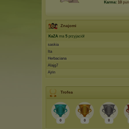
Karma:
10
pun
Znajomi
KaZA
ma
5
przyjaciół
saskia
Ita
Herbaciana
Alajg7
Ajrin
Trofea
0
0
0