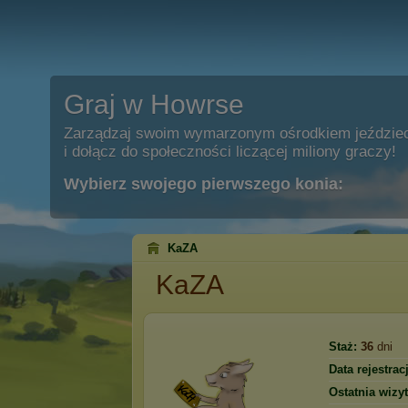
Graj w Howrse
Zarządzaj swoim wymarzonym ośrodkiem jeździe
i dołącz do społeczności liczącej miliony graczy!
Wybierz swojego pierwszego konia:
KaZA
KaZA
Staż:
36
dni
Data rejestracj
Ostatnia wizyt