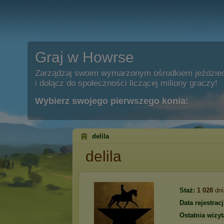
Graj w Howrse
Zarządzaj swoim wymarzonym ośrodkiem jeździe
i dołącz do społeczności liczącej miliony graczy!
Wybierz swojego pierwszego konia:
delila
delila
Staż:
1 028
dni
Data rejestracj
Ostatnia wizyt