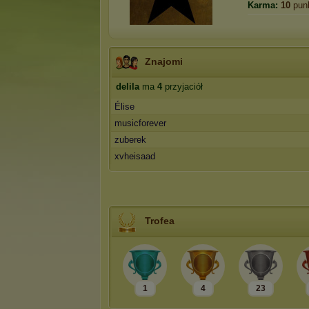
Karma:
10
pun
Znajomi
delila
ma
4
przyjaciół
Élise
musicforever
zuberek
xvheisaad
Trofea
1
4
23