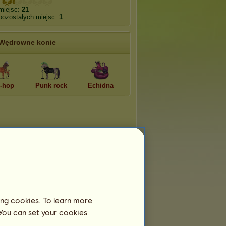
miejsc:
21
pozostałych miejsc:
1
Wędrowne konie
-hop
Punk rock
Echidna
ing cookies. To learn more
 You can set your cookies