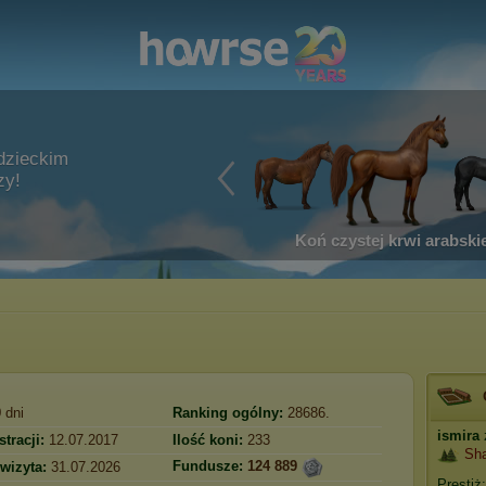
dzieckim
zy!
Koń czystej krwi arabskie
9
dni
Ranking ogólny:
28686.
ismira
stracji:
12.07.2017
Ilość koni:
233
Sh
Fundusze:
124 889
 wizyta:
31.07.2026
Prestiż