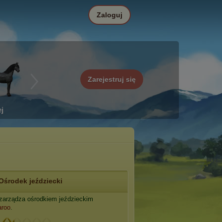
Zaloguj
Zarejestruj się
j
Ośrodek jeździecki
zarządza ośrodkiem jeździeckim
aroo
.
: