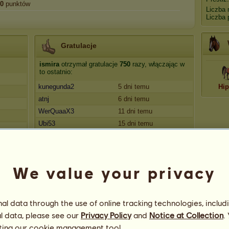
0
punktów
Liczba 
Liczba 
Gratulacje
ismira
otrzymał gratulacje
750
razy, włączając w
to ostatnio:
kunegunda2
5 dni temu
Hip
atnj
6 dni temu
WerQuaaX3
11 dni temu
Ubi53
15 dni temu
Aygir
16 dni temu
We value your privacy
l data through the use of online tracking technologies, includ
l data, please see our
Privacy Policy
and
Notice at Collection
.
ting our
cookie management tool.
44