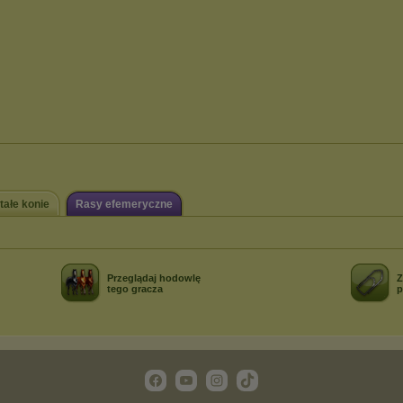
tałe konie
Rasy efemeryczne
Przeglądaj hodowlę
Z
tego gracza
p