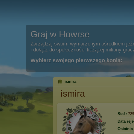
Graj w Howrse
Zarządzaj swoim wymarzonym ośrodkiem jeź
i dołącz do społeczności liczącej miliony grac
Wybierz swojego pierwszego konia:
ismira
ismira
Staż:
72
Data reje
Ostatnia