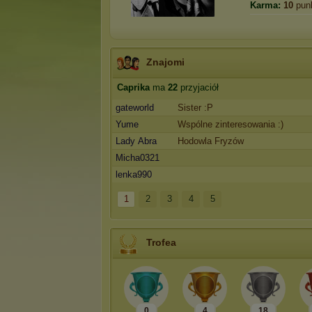
Karma:
10
pun
Znajomi
Caprika
ma
22
przyjaciół
gateworld
Sister :P
Yume
Wspólne zinteresowania :)
Lady Abra
Hodowla Fryzów
Micha0321
lenka990
1
2
3
4
5
Trofea
0
4
18