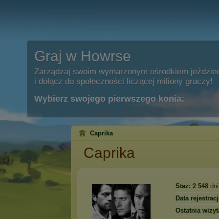
Graj w Howrse
Zarządzaj swoim wymarzonym ośrodkiem jeździe
i dołącz do społeczności liczącej miliony graczy!
Wybierz swojego pierwszego konia:
Caprika
Caprika
Staż:
2 548
dni
Data rejestracj
Ostatnia wizyt