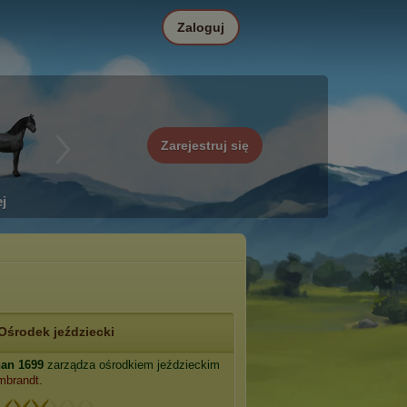
Zaloguj
Zarejestruj się
j
Ośrodek jeździecki
han 1699
zarządza ośrodkiem jeździeckim
mbrandt
.
: