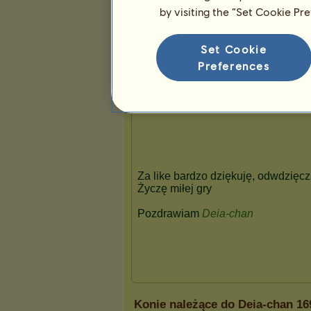
by visiting the “Set Cookie Pr
Prezentacja
Set Cookie
Preferences
Konie należące do Deia-chan 16