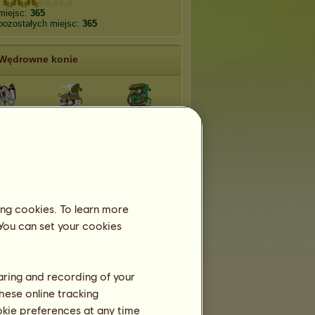
miejsc:
365
pozostałych miejsc:
365
Wędrowne konie
amine
Tajga
Namorzyny
gno
Step
Hip-hop
 rock
Country
Echidna
ing cookies. To learn more
 You can set your cookies
haring and recording of your
hese online tracking
ookie preferences at any time