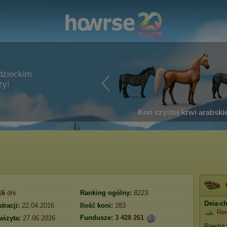
dzieckim
zy!
Koń czystej krwi arabskie
16
dni
Ranking ogólny:
8223.
Deia-c
tracji:
22.04.2016
Ilość koni:
283
Re
Fundusze:
3 428 261
wizyta:
27.06.2026
Prestiż