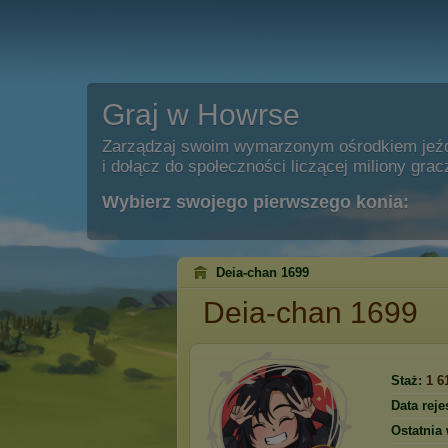
Graj w Howrse
Zarządzaj swoim wymarzonym ośrodkiem jeź
i dołącz do społeczności liczącej miliony grac
Wybierz swojego pierwszego konia:
Deia-chan 1699
Deia-chan 1699
Staż:
1 6
Data rejes
Ostatnia 