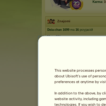
Karma:
1
Znajomi
Deia-chan 1699
ma
16
przyjaciół
02aisa201
lea5543
kruk ninja
Uta
bagson
1
2
3
4
This website processes persona
about Ubisoft's use of persona
preferences at anytime by visi
Trofea
In addition to the above, by c
website activity, including ga
technologies. If you wish to d
1
1
25