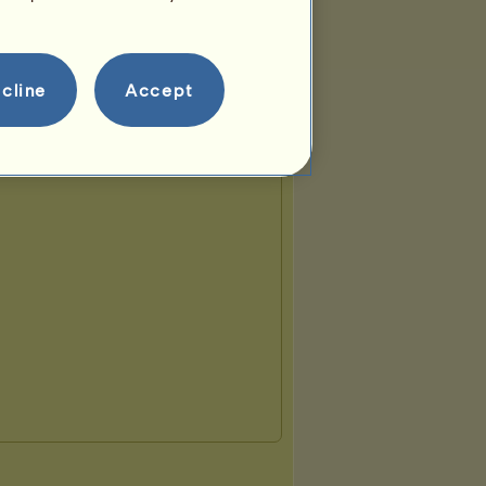
cline
Accept