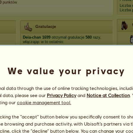
0
punktów
Liczba 
Liczba 
Gratulacje
Deia-chan 1699
otrzymał gratulacje
580
razy,
włączając w to ostatnio:
Dyn
Ubi53
4 dni temu
Ubi53
188 dni temu
Ubi53
188 dni temu
We value your privacy
Ba
Ubi53
201 dni temu
Ubi53
208 dni temu
Punk
l data through the use of online tracking technologies, includ
l data, please see our
Privacy Policy
and
Notice at Collection
.
ting our
cookie management tool.
licking the “accept” button below you specifically consent to s
me browsing and purchase activity, with Ubisoft’s partners via t
ecline, click the “decline” button below. You can change your c
96