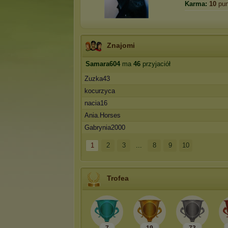
Karma:
10
pun
Znajomi
Samara604
ma
46
przyjaciół
Zuzka43
kocurzyca
nacia16
Ania.Horses
Gabrynia2000
1
2
3
...
8
9
10
Trofea