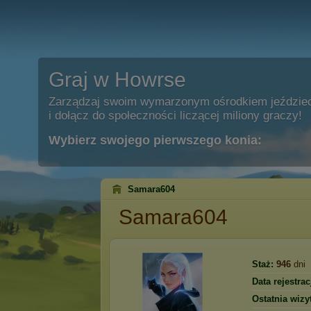
Graj w Howrse
Zarządzaj swoim wymarzonym ośrodkiem jeździe
i dołącz do społeczności liczącej miliony graczy!
Wybierz swojego pierwszego konia:
Samara604
Samara604
Staż:
946
dni
Data rejestracj
Ostatnia wizy