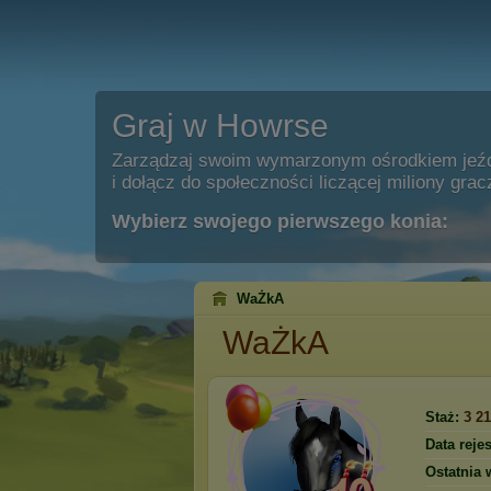
Graj w Howrse
Zarządzaj swoim wymarzonym ośrodkiem jeź
i dołącz do społeczności liczącej miliony grac
Wybierz swojego pierwszego konia:
WaŻkA
WaŻkA
Staż:
3 21
Data rejes
Ostatnia 