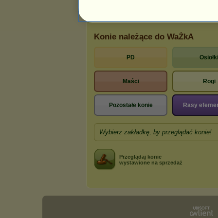
6
23
77
Konie należące do WaŻkA
PD
Osiołk
Maści
Rogi
Pozostałe konie
Rasy efeme
Wybierz zakładkę, by przeglądać konie!
Przeglądaj konie
wystawione na sprzedaż