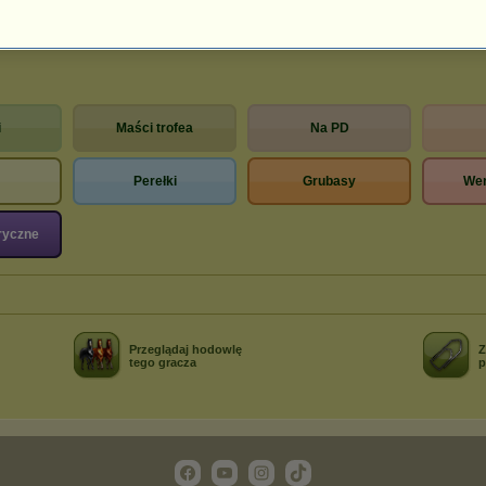
197
Stefcia
i
Maści trofea
Na PD
Perełki
Grubasy
Wer
ryczne
Przeglądaj hodowlę
Z
tego gracza
p