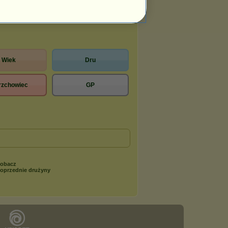
31.07.2026
Wiek
Dru
zchowiec
GP
obacz
oprzednie drużyny