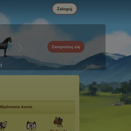
Zaloguj
Zarejestruj się
j
Wędrowne konie