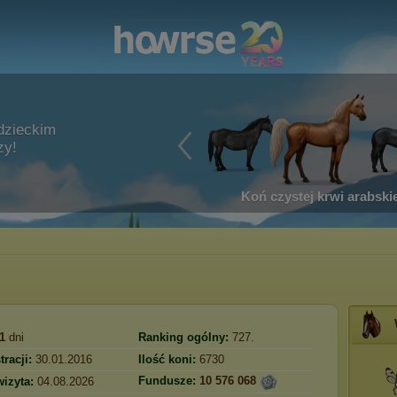
dzieckim
zy!
Koń czystej krwi arabskie
1
dni
Ranking ogólny:
727.
tracji:
30.01.2016
Ilość koni:
6730
Fundusze:
10 576 068
wizyta:
04.08.2026