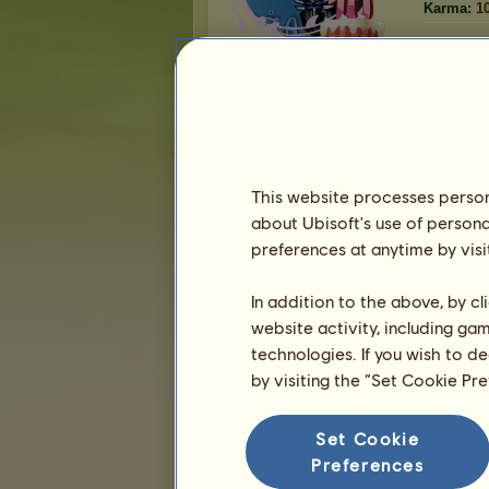
Karma:
1
Znajomi
WaŻkA
ma
92
przyjaciół
YnysMon
This website processes persona
siwkik
about Ubisoft's use of persona
Vanylla
preferences at anytime by visi
Imbir
Bizzle
In addition to the above, by c
1
2
3
...
17
18
19
website activity, including ga
technologies. If you wish to d
by visiting the “Set Cookie Pr
Trofea
Set Cookie
Preferences