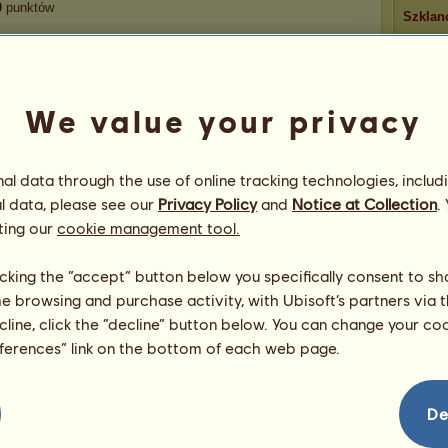
0
punktów
Szklan
Gratulacje
P
We value your privacy
WaŻkA
otrzymał gratulacje
20 672
razy, włączając
w to ostatnio:
Zmier
dzidzia
1 godzina temu
l data through the use of online tracking technologies, includ
Trupi
zvvzia03
12 godzin temu
l data, please see our
Privacy Policy
and
Notice at Collection
.
Luna$$
13 godzin temu
ting our
cookie management tool.
juliao
16 godzin temu
Chlebekk
22 godziny temu
licking the “accept” button below you specifically consent to s
Obecni
me browsing and purchase activity, with Ubisoft’s partners via t
ecline, click the “decline” button below. You can change your c
Zwycięz
eferences” link on the bottom of each web page.
Spiderm
stereop
Kate23
De
Virande