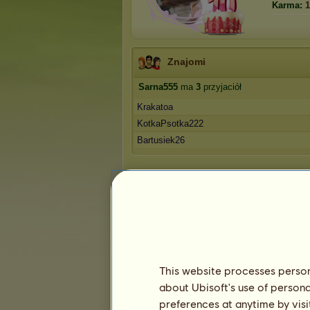
Karma:
1
Znajomi
Sarna555
ma
3
przyjaciół
Krakatoa
KotkaPsotka222
Bartusiek26
Trofea
This website processes persona
about Ubisoft's use of persona
0
2
9
preferences at anytime by visi