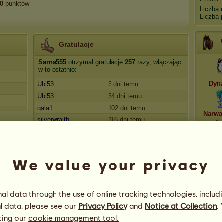
0
punktów
Liczba 
Liczba 
Gratulacje
Sarna555
otrzymał gratulacje
257
razy, włączając
w to ostatnio:
Dyn
Ubi53
3 dni temu
Ubi53
34 dni temu
gala1
102 dni temu
Narwa
silverwraith
116 dni temu
Skendi
120 dni temu
Osło
We value your privacy
l data through the use of online tracking technologies, includ
l data, please see our
Privacy Policy
and
Notice at Collection
.
41
ting our
cookie management tool.