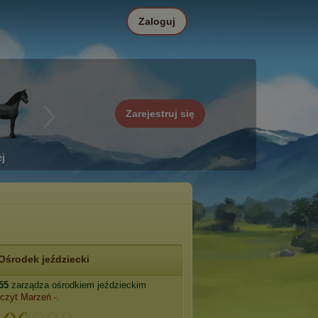
Zaloguj
Zarejestruj się
j
Ośrodek jeździecki
55
zarządza ośrodkiem jeździeckim
czyt Marzeń -
.
: