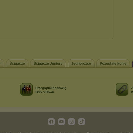
<
Ścigacze
Ścigacze Juniory
Jednorożce
Pozostałe konie
Przeglądaj hodowlę
Z
tego gracza
p