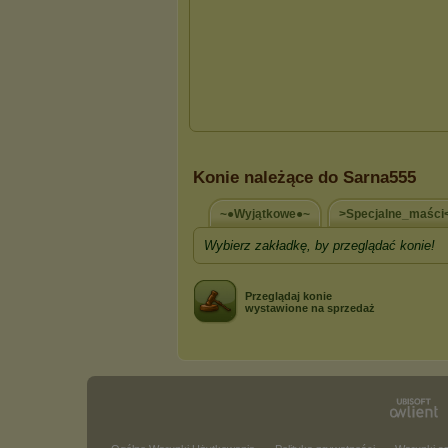
Konie należące do Sarna555
~●Wyjątkowe●~
>Specjalne_maści
Wybierz zakładkę, by przeglądać konie!
Przeglądaj konie
wystawione na sprzedaż