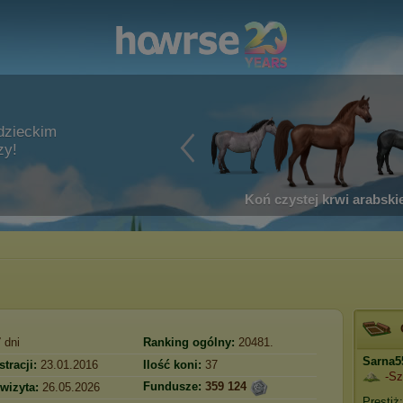
dzieckim
zy!
Koń czystej krwi arabskie
7
dni
Ranking ogólny:
20481.
Sarna5
stracji:
23.01.2016
Ilość koni:
37
-Sz
Fundusze:
359 124
 wizyta:
26.05.2026
Prestiż