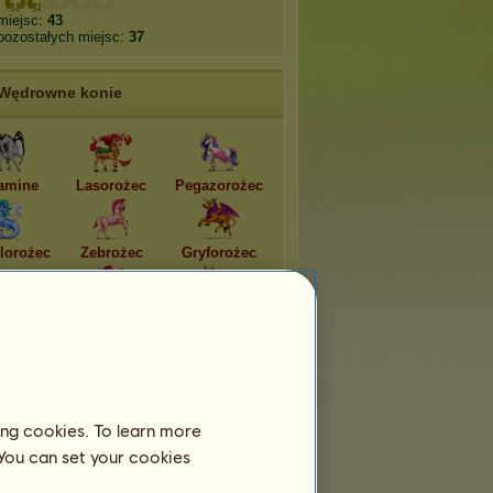
miejsc:
43
pozostałych miejsc:
37
Wędrowne konie
amine
Lasorożec
Pegazorożec
lorożec
Zebrożec
Gryforożec
rożec
Pławirożec
Lamorożec
ing cookies. To learn more
 You can set your cookies