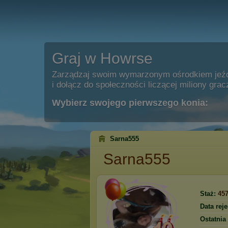
Graj w Howrse
Zarządzaj swoim wymarzonym ośrodkiem jeź
i dołącz do społeczności liczącej miliony grac
Wybierz swojego pierwszego konia:
Sarna555
Sarna555
Staż:
45
Data reje
Ostatnia