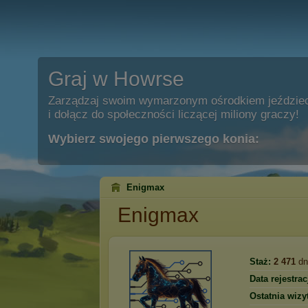
Graj w Howrse
Zarządzaj swoim wymarzonym ośrodkiem jeździe
i dołącz do społeczności liczącej miliony graczy!
Wybierz swojego pierwszego konia:
Enigmax
Enigmax
Staż:
2 471
dn
Data rejestracj
Ostatnia wizy