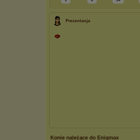
1
8
34
Prezentacja
Konie należące do Enigmax