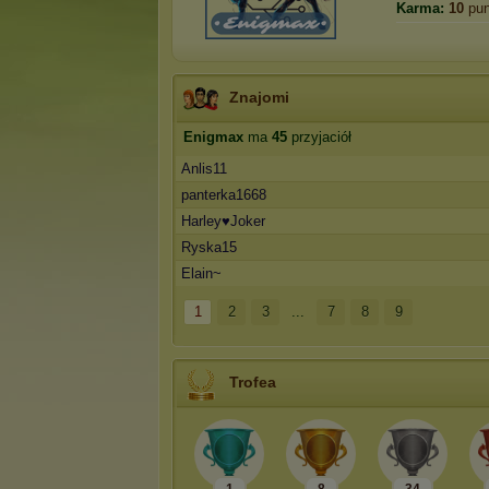
Karma:
10
pun
Znajomi
Enigmax
ma
45
przyjaciół
Anlis11
panterka1668
Harley♥Joker
Ryska15
Elain~
1
2
3
...
7
8
9
Trofea