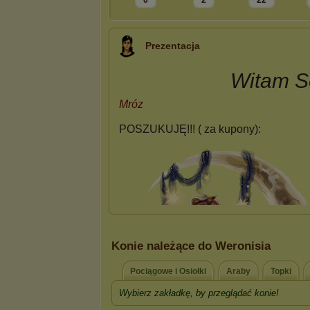
0
2
22
Prezentacja
Konie należące do Weronisia
Pociągowe i Osiołki
Araby
Topki
Wybierz zakładkę, by przeglądać konie!