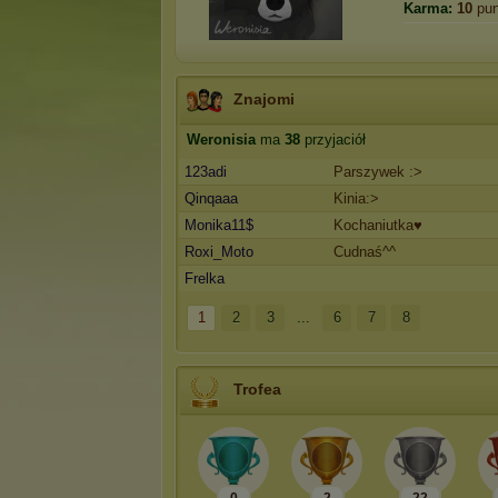
Karma:
10
pun
Znajomi
Weronisia
ma
38
przyjaciół
123adi
Parszywek :>
Qinqaaa
Kinia:>
Monika11$
Kochaniutka♥
Roxi_Moto
Cudnaś^^
Frelka
1
2
3
...
6
7
8
Trofea