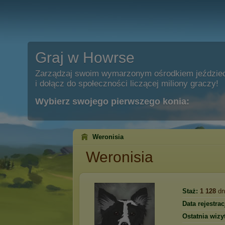
Graj w Howrse
Zarządzaj swoim wymarzonym ośrodkiem jeździe
i dołącz do społeczności liczącej miliony graczy!
Wybierz swojego pierwszego konia:
Weronisia
Weronisia
Staż:
1 128
dn
Data rejestracj
Ostatnia wizy