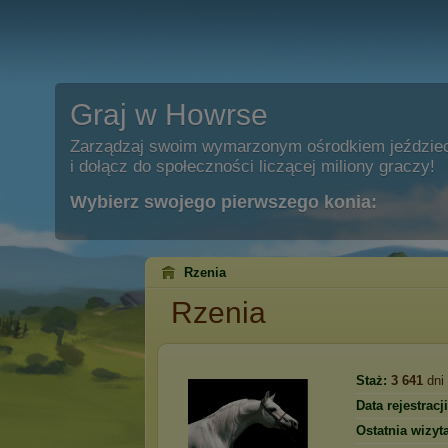
Graj w Howrse
Zarządzaj swoim wymarzonym ośrodkiem jeździe
i dołącz do społeczności liczącej miliony graczy!
Wybierz swojego pierwszego konia:
Rzenia
Rzenia
Staż:
3 641
dni
Data rejestracji
Ostatnia wizyta