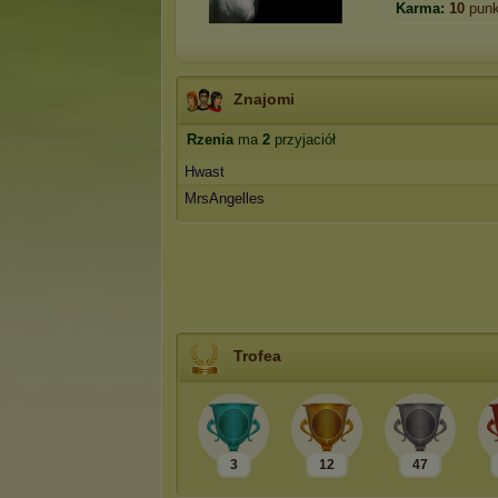
Karma:
10
punk
Znajomi
Rzenia
ma
2
przyjaciół
Hwast
MrsAngelles
Trofea
3
12
47