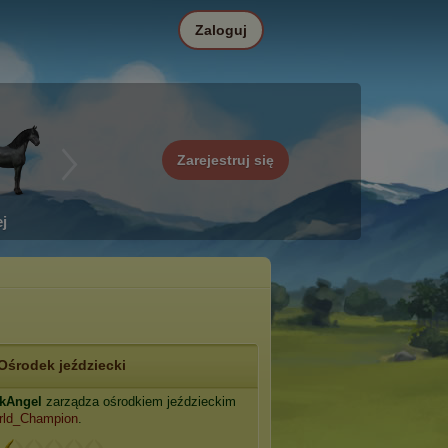
Zaloguj
Zarejestruj się
j
Ośrodek jeździecki
kAngel
zarządza ośrodkiem jeździeckim
rld_Champion
.
: