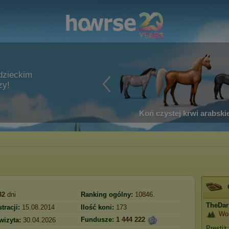
dzieckim
zy!
Koń czystej krwi arabskie
32
dni
Ranking ogólny:
10846.
TheDar
tracji:
15.08.2014
Ilość koni:
173
Wo
Fundusze:
1 444 222
wizyta:
30.04.2026
Prestiż