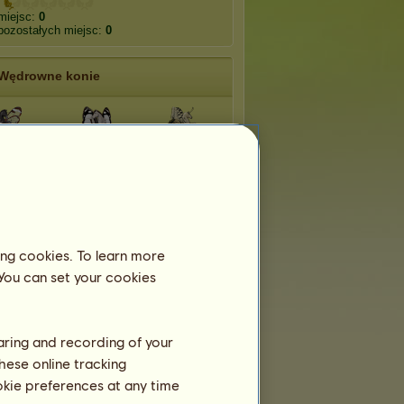
miejsc:
0
pozostałych miejsc:
0
Wędrowne konie
oskrzydły
Dynamine
Paź
onnik
Zmierzchnica
Modraszek Ikar
owiec
Trupia Główka
ing cookies. To learn more
 You can set your cookies
pesia
Tajga
Tundra
ynthia
haring and recording of your
hese online tracking
ookie preferences at any time