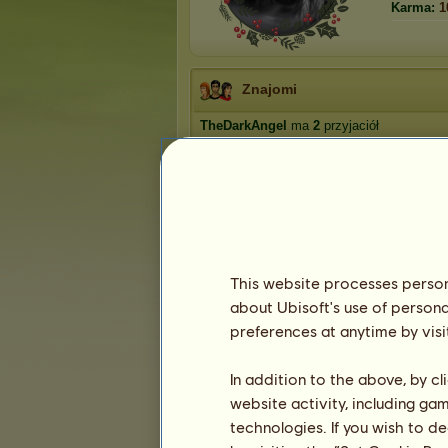
Karma:
1
Znajomi
TheDarkAngel
ma
2
przyjaciół
marta909
ursus13
This website processes persona
about Ubisoft's use of persona
Trofea
preferences at anytime by visi
In addition to the above, by c
website activity, including ga
0
2
16
technologies. If you wish to d