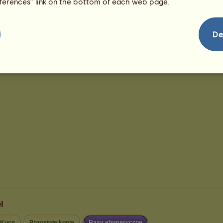
eferences” link on the bottom of each web page.
De
l
Kuce
Pozostałe konie
Rasy efemeryczne