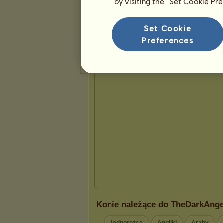
by visiting the “Set Cookie Pr
Prezentacja
Set Cookie
Preferences
Konie należące do TheDarkAnge
Jednorożce
Angliki
Araby