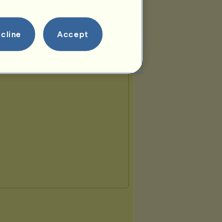
cline
Accept