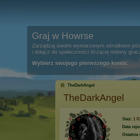
Graj w Howrse
Zarządzaj swoim wymarzonym ośrodkiem jeź
i dołącz do społeczności liczącej miliony grac
Wybierz swojego pierwszego konia:
TheDarkAngel
TheDarkAngel
Staż:
1 0
Data rejes
Ostatnia 