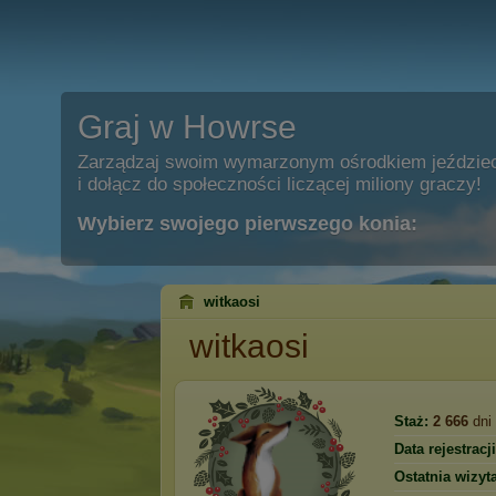
Graj w Howrse
Zarządzaj swoim wymarzonym ośrodkiem jeździe
i dołącz do społeczności liczącej miliony graczy!
Wybierz swojego pierwszego konia:
witkaosi
witkaosi
Staż:
2 666
dni
Data rejestracji
Ostatnia wizyta