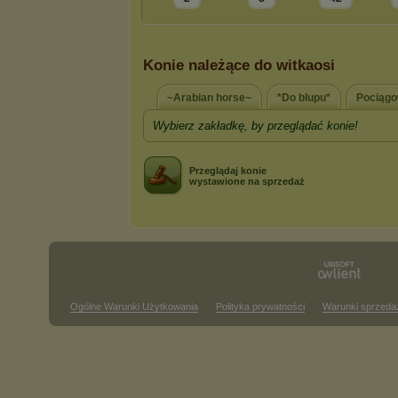
Konie należące do witkaosi
~Arabian horse~
*Do blupu*
Pociągo
Wybierz zakładkę, by przeglądać konie!
Przeglądaj konie
wystawione na sprzedaż
Ogólne Warunki Użytkowania
Polityka prywatności
Warunki sprzeda