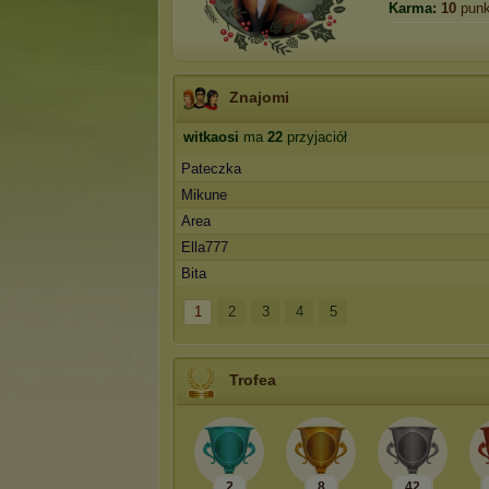
Karma:
10
punk
Znajomi
witkaosi
ma
22
przyjaciół
Pateczka
Mikune
Area
Ella777
Bita
1
2
3
4
5
Trofea
2
8
42