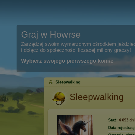
Graj w Howrse
Zarządzaj swoim wymarzonym ośrodkiem jeździe
i dołącz do społeczności liczącej miliony graczy!
Wybierz swojego pierwszego konia:
Sleepwalking
Sleepwalking
Staż:
4 093
dni
Data rejestracj