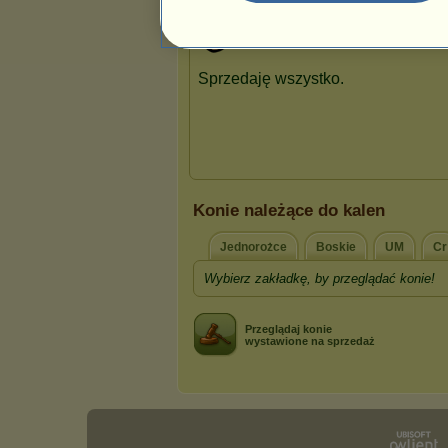
Prezentacja
Konie należące do kalen
Jednorożce
Boskie
UM
Cr
Wybierz zakładkę, by przeglądać konie!
Przeglądaj konie
wystawione na sprzedaż