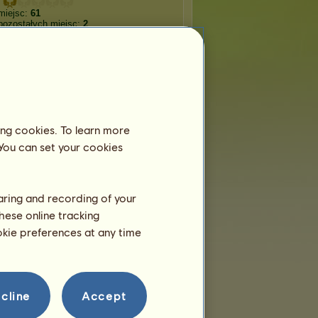
miejsc:
61
pozostałych miejsc:
2
Wędrowne konie
Ponury
Nawiedzona
digo
ing cookies. To learn more
Żniwiarz
Lalka
 You can set your cookies
 Samedi
Krwawa Mary
Biała Dama
haring and recording of your
hese online tracking
idna
Minotaur
Syrena
ookie preferences at any time
cline
Accept