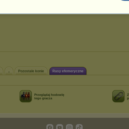
..
Pozostałe konie
Rasy efemeryczne
Przeglądaj hodowlę
Z
tego gracza
p