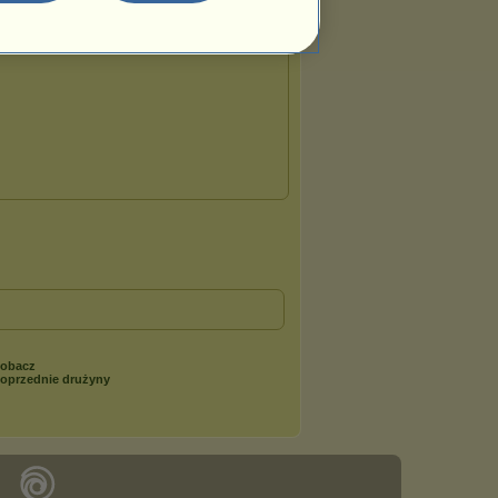
obacz
oprzednie drużyny