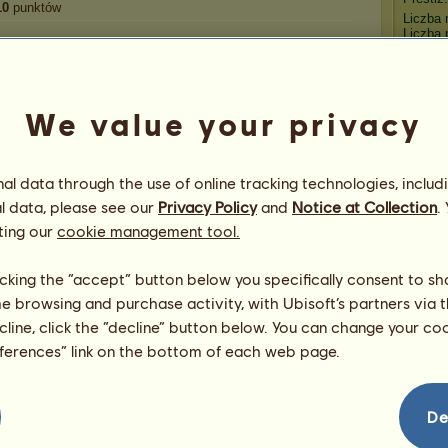
10
punktów
Liczba 
Liczba 
Gratulacje
We value your privacy
kalen
otrzymał gratulacje
6 016
razy, włączając w
to ostatnio:
Euthyra
70 dni temu
Wen
l data through the use of online tracking technologies, includ
REZAI42
464 dni temu
l data, please see our
Privacy Policy
and
Notice at Collection
.
dionka
560 dni temu
ting our
cookie management tool.
Krakatoa
560 dni temu
Baron
Stefcia
571 dni temu
licking the “accept” button below you specifically consent to s
me browsing and purchase activity, with Ubisoft’s partners via t
Ech
ecline, click the “decline” button below. You can change your c
eferences” link on the bottom of each web page.
De
69