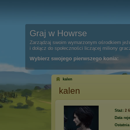
Graj w Howrse
Zarządzaj swoim wymarzonym ośrodkiem jeź
i dołącz do społeczności liczącej miliony grac
Wybierz swojego pierwszego konia:
kalen
kalen
Staż:
2 
Data reje
Ostatnia