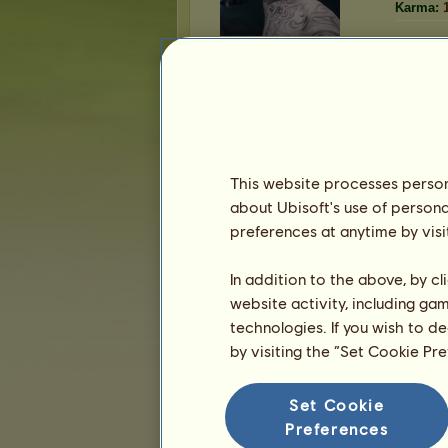
Karma:
Znajomi
kalen
ma
4
przyjaciół
Uncharted
kira2500
This website processes persona
Garfildek
about Ubisoft's use of persona
Fast & furious
preferences at anytime by visi
In addition to the above, by c
website activity, including ga
Trofea
technologies. If you wish to d
by visiting the “Set Cookie Pr
Set Cookie
0
3
20
Preferences