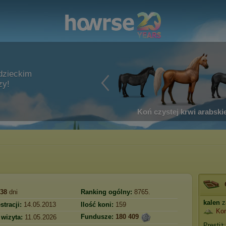
dzieckim
zy!
Koń czystej krwi arabskie
638
dni
Ranking ogólny:
8765.
kalen
z
stracji:
14.05.2013
Ilość koni:
159
Kon
Fundusze:
180 409
 wizyta:
11.05.2026
Prestiż