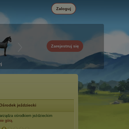
Zaloguj
Zarejestruj się
j
Ośrodek jeździecki
arządza ośrodkiem jeździeckim
ie górą
.
: