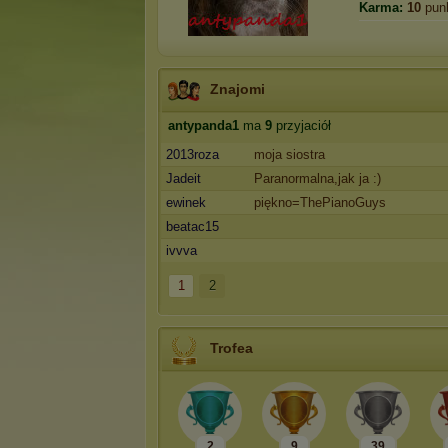
Karma:
10
pun
Znajomi
antypanda1
ma
9
przyjaciół
2013roza
moja siostra
Jadeit
Paranormalna,jak ja :)
ewinek
piękno=ThePianoGuys
beatac15
ivvva
1
2
Trofea
2
9
39