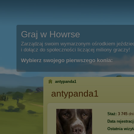
Graj w Howrse
Zarządzaj swoim wymarzonym ośrodkiem jeździe
i dołącz do społeczności liczącej miliony graczy!
Wybierz swojego pierwszego konia:
antypanda1
antypanda1
Staż:
3 745
dni
Data rejestracj
Ostatnia wizyt