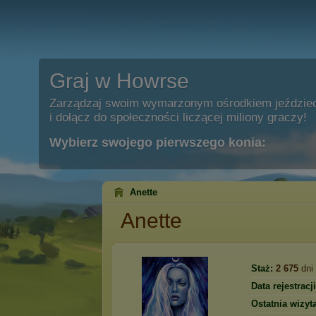
Graj w Howrse
Zarządzaj swoim wymarzonym ośrodkiem jeździe
i dołącz do społeczności liczącej miliony graczy!
Wybierz swojego pierwszego konia:
Anette
Anette
Staż:
2 675
dni
Data rejestracji
Ostatnia wizyta