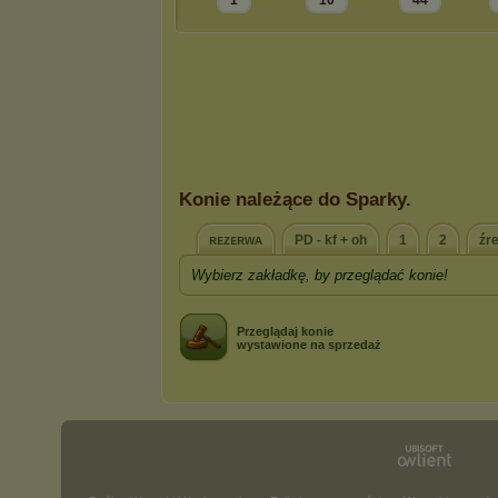
1
10
44
Konie należące do Sparky.
ʀᴇᴢᴇʀᴡᴀ
PD - kf + oh
1
2
źr
Wybierz zakładkę, by przeglądać konie!
Przeglądaj konie
wystawione na sprzedaż