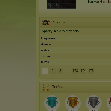
Karma:
4
punkt
Znajomi
Sparky.
ma
875
przyjaciół
Bagheera
Arenoz
widze
_kusama
burak
1
2
3
...
173
174
175
Trofea