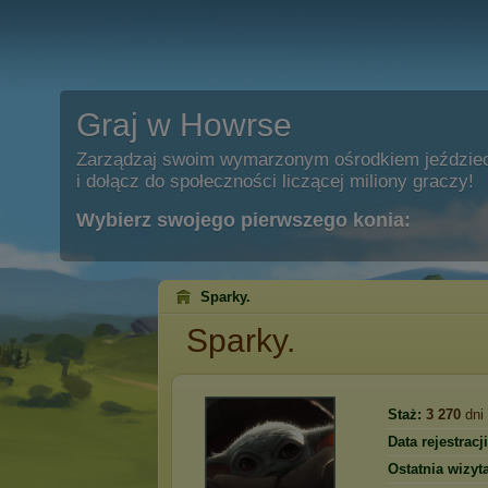
Graj w Howrse
Zarządzaj swoim wymarzonym ośrodkiem jeździe
i dołącz do społeczności liczącej miliony graczy!
Wybierz swojego pierwszego konia:
Sparky.
Sparky.
Staż:
3 270
dni
Data rejestracji
Ostatnia wizyta