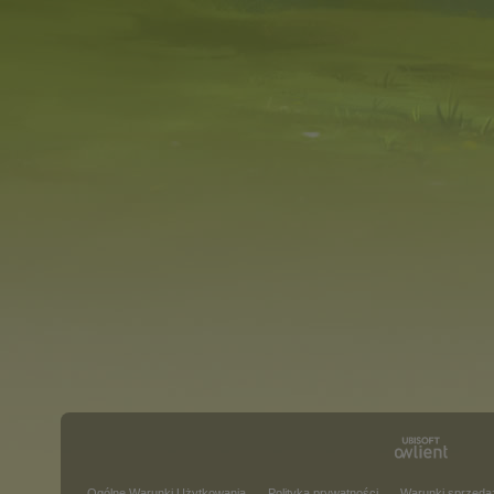
Ogólne Warunki Użytkowania
Polityka prywatności
Warunki sprzeda