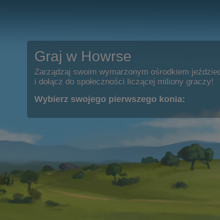
Graj w Howrse
Zarządzaj swoim wymarzonym ośrodkiem jeździe
i dołącz do społeczności liczącej miliony graczy!
Wybierz swojego pierwszego konia: