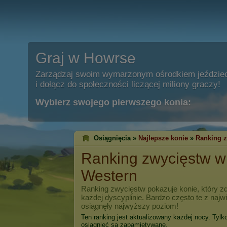
Graj w Howrse
Zarządzaj swoim wymarzonym ośrodkiem jeździe
i dołącz do społeczności liczącej miliony graczy!
Wybierz swojego pierwszego konia:
Osiągnięcia »
Najlepsze konie
»
Ranking 
Ranking zwycięstw 
Western
Ranking zwycięstw pokazuje konie, który zd
każdej dyscyplinie. Bardzo często te z naj
osiągnęły najwyższy poziom!
Ten ranking jest aktualizowany każdej nocy. Tylk
osiągnięć są zapamiętywane.