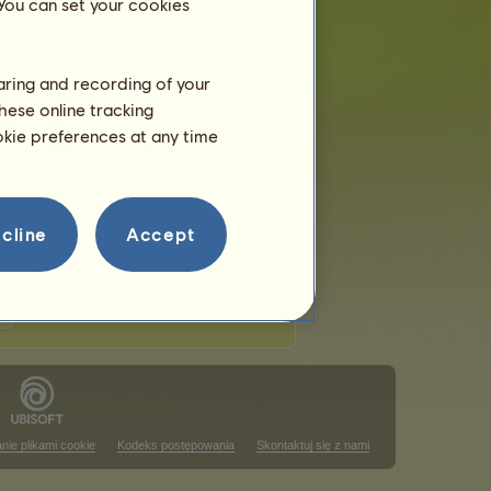
 You can set your cookies
haring and recording of your
hese online tracking
uttingowych
ookie preferences at any time
 w tym rankingu
ining
 w tym rankingu
cline
Accept
nie plikami cookie
Kodeks postępowania
Skontaktuj się z nami