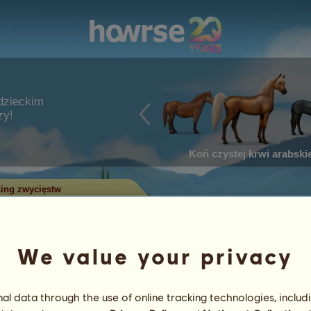
dzieckim
zy!
Koń czystej krwi arabskie
ing zwycięstw
w w zawodach
We value your privacy
ry zdobyły najwięcej tytułów w
 największą liczbą zwycięstw
l data through the use of online tracking technologies, includ
 Tylko konie z największą liczbą