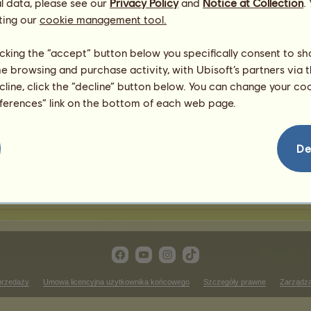
l data, please see our
Privacy Policy
and
Notice at Collection
.
ting our
cookie management tool.
awody jeździectwa western
licking the “accept” button below you specifically consent to s
me browsing and purchase activity, with Ubisoft’s partners via t
Zwycięstwa w zawodach c
ecline, click the “decline” button below. You can change your c
 rankingu
Brak wyników do wyświetlenia
eferences” link on the bottom of each web page.
ass
Zwycięstwa w zawodach re
 rankingu
Brak wyników do wyświetlenia
De
wycięstwa w zawodach western pleasure
Brak wyników do wyświetlenia w tym rankingu
przedaży
Umowa licencyjna użytkownika końcowego
Szczegóły prawne
Zarządza