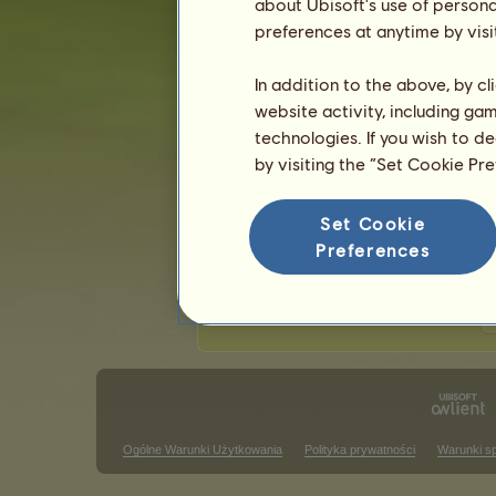
about Ubisoft's use of persona
Ostatnia aktualizacja: 7 sierpnia 2026.
preferences at anytime by visi
Zawody jeździectwa klasycznego
Z
In addition to the above, by c
website activity, including ga
Zwycięstwa w barrel racing
technologies. If you wish to d
Brak wyników do wyświetlenia w tym
by visiting the “Set Cookie Pr
Zwycięstwa w zawodach trail cl
Set Cookie
Brak wyników do wyświetlenia w tym
Preferences
Z
Ogólne Warunki Użytkowania
Polityka prywatności
Warunki s