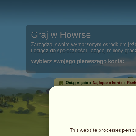
Graj w Howrse
Zarządzaj swoim wymarzonym ośrodkiem jeź
i dołącz do społeczności liczącej miliony grac
Wybierz swojego pierwszego konia:
Osiągnięcia »
Najlepsze konie
»
Rank
Ranking zwycięst
Western
Ranking zwycięstw pokazuje konie, któ
każdej dyscyplinie. Bardzo często te z
osiągnęły najwyższy poziom!
This website processes persona
Ten ranking jest aktualizowany każdej nocy.
osiągnięć są zapamiętywane.