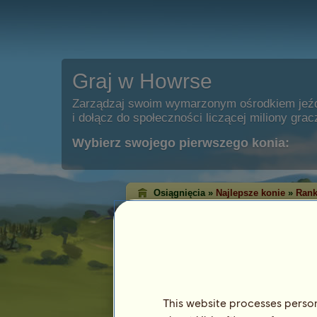
Graj w Howrse
Zarządzaj swoim wymarzonym ośrodkiem jeź
i dołącz do społeczności liczącej miliony grac
Wybierz swojego pierwszego konia:
Osiągnięcia »
Najlepsze konie
»
Rank
Ranking zwycięst
klasycznych
Ranking zwycięstw pokazuje konie, któ
każdej dyscyplinie. Bardzo często te z
osiągnęły najwyższy poziom!
This website processes persona
Ten ranking jest aktualizowany każdej nocy.
osiągnięć są zapamiętywane.