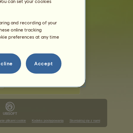
 You can set your cookies
haring and recording of your
hese online tracking
usem
ookie preferences at any time
 w tym rankingu
ajowym
 w tym rankingu
cline
Accept
nie plikami cookie
Kodeks postępowania
Skontaktuj się z nami