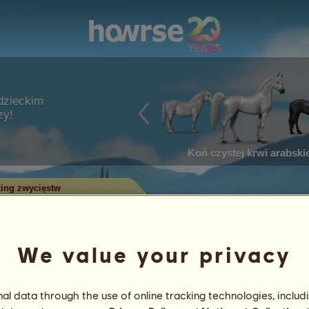
dzieckim
zy!
Koń czystej krwi arabskie
ing zwycięstw
w w zawodach
We value your privacy
ry zdobyły najwięcej tytułów w
 największą liczbą zwycięstw
l data through the use of online tracking technologies, includ
 Tylko konie z największą liczbą