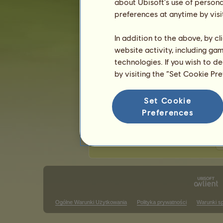
about Ubisoft's use of persona
Ostatnia aktualizacja: 5 sierpnia 2026.
preferences at anytime by visi
Zawody jeździectwa klasycznego
Z
In addition to the above, by c
website activity, including ga
Zwycięstwa w wyścigu galopem
technologies. If you wish to d
Brak wyników do wyświetlenia w tym
by visiting the “Set Cookie Pr
Zwycięstwa w konkursie skokó
Set Cookie
Brak wyników do wyświetlenia w tym
Preferences
Z
Ogólne Warunki Użytkowania
Polityka prywatności
Warunki s