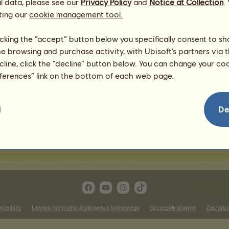
l data, please see our
Privacy Policy
and
Notice at Collection
.
ting our
cookie management tool.
awody jeździectwa western
licking the “accept” button below you specifically consent to s
me browsing and purchase activity, with Ubisoft’s partners via t
Zwycięstwa w wyścigu kł
ecline, click the “decline” button below. You can change your c
 rankingu
Brak wyników do wyświetlenia
eferences” link on the bottom of each web page.
w
Zwycięstwa w biegu przeł
 rankingu
Brak wyników do wyświetlenia
De
wycięstwa w ujeżdżeniu
Brak wyników do wyświetlenia w tym rankingu
przedaży
Umowa licencyjna użytkownika końcowego
Szczegóły prawne
Zarządza