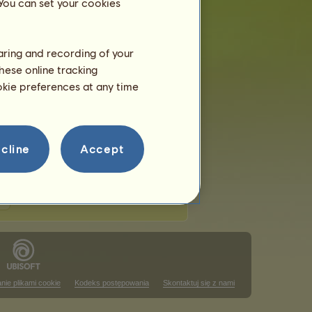
 You can set your cookies
haring and recording of your
hese online tracking
uttingowych
ookie preferences at any time
 w tym rankingu
ining
 w tym rankingu
cline
Accept
nie plikami cookie
Kodeks postępowania
Skontaktuj się z nami