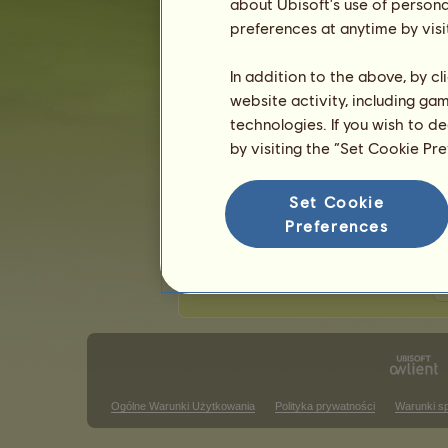
about Ubisoft's use of persona
Ostatnia aktualizacja: 7 sierpnia 2026.
preferences at anytime by visi
Zawody jeździectwa klasycznego
Z
In addition to the above, by c
website activity, including ga
Zwycięstwa w barrel racing
technologies. If you wish to d
Brak wyników do wyświetlenia w tym
by visiting the “Set Cookie Pr
Zwycięstwa w zawodach trail cl
Set Cookie
Brak wyników do wyświetlenia w tym
Preferences
Z
Ogólne Warunki Użytkowania
Polityka prywatności
Warunki s