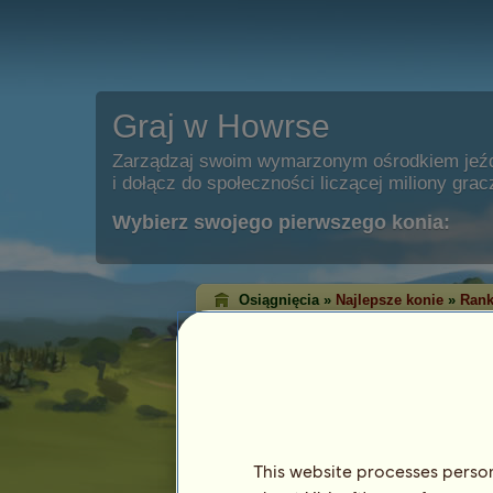
Graj w Howrse
Zarządzaj swoim wymarzonym ośrodkiem jeź
i dołącz do społeczności liczącej miliony grac
Wybierz swojego pierwszego konia:
Osiągnięcia »
Najlepsze konie
»
Rank
Ranking zwycięst
Western
Ranking zwycięstw pokazuje konie, któ
każdej dyscyplinie. Bardzo często te z
osiągnęły najwyższy poziom!
This website processes persona
Ten ranking jest aktualizowany każdej nocy.
osiągnięć są zapamiętywane.