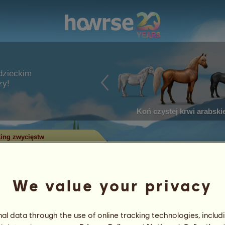
dzieckim
zy!
Koń czystej krwi arabskie
ing zwycięstw
w w zawodach
We value your privacy
ry zdobyły najwięcej tytułów w
 największą liczbą zwycięstw
l data through the use of online tracking technologies, includ
 Tylko konie z największą liczbą