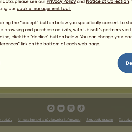
l data, please see our
Privacy Policy
and
Notice at Collection
.
ting our
cookie management tool.
awody jeździectwa western
licking the “accept” button below you specifically consent to s
me browsing and purchase activity, with Ubisoft’s partners via t
Zwycięstwa w zawodach c
ecline, click the “decline” button below. You can change your c
 rankingu
Brak wyników do wyświetlenia
eferences” link on the bottom of each web page.
ass
Zwycięstwa w zawodach re
 rankingu
Brak wyników do wyświetlenia
De
wycięstwa w zawodach western pleasure
Brak wyników do wyświetlenia w tym rankingu
przedaży
Umowa licencyjna użytkownika końcowego
Szczegóły prawne
Zarządza