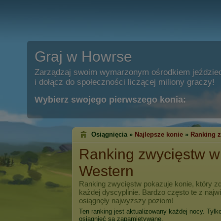
Graj w Howrse
Zarządzaj swoim wymarzonym ośrodkiem jeździe
i dołącz do społeczności liczącej miliony graczy!
Wybierz swojego pierwszego konia:
Osiągnięcia »
Najlepsze konie
»
Ranking 
Ranking zwycięstw 
Western
Ranking zwycięstw pokazuje konie, który zd
każdej dyscyplinie. Bardzo często te z naj
osiągnęły najwyższy poziom!
Ten ranking jest aktualizowany każdej nocy. Tylk
osiągnięć są zapamiętywane.