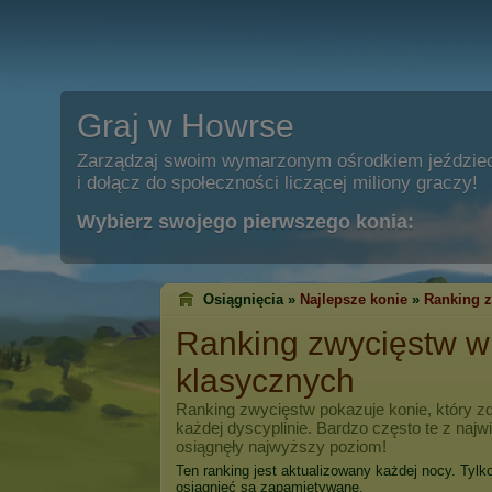
Graj w Howrse
Zarządzaj swoim wymarzonym ośrodkiem jeździe
i dołącz do społeczności liczącej miliony graczy!
Wybierz swojego pierwszego konia:
Osiągnięcia »
Najlepsze konie
»
Ranking 
Ranking zwycięstw 
klasycznych
Ranking zwycięstw pokazuje konie, który zd
każdej dyscyplinie. Bardzo często te z naj
osiągnęły najwyższy poziom!
Ten ranking jest aktualizowany każdej nocy. Tylk
osiągnięć są zapamiętywane.