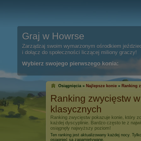
Graj w Howrse
Zarządzaj swoim wymarzonym ośrodkiem jeździe
i dołącz do społeczności liczącej miliony graczy!
Wybierz swojego pierwszego konia:
Osiągnięcia »
Najlepsze konie
»
Ranking 
Ranking zwycięstw 
klasycznych
Ranking zwycięstw pokazuje konie, który zd
każdej dyscyplinie. Bardzo często te z naj
osiągnęły najwyższy poziom!
Ten ranking jest aktualizowany każdej nocy. Tylk
osiągnięć są zapamiętywane.