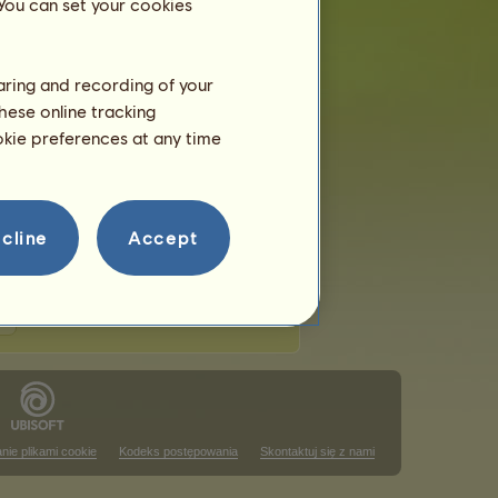
 You can set your cookies
haring and recording of your
hese online tracking
uttingowych
ookie preferences at any time
 w tym rankingu
ining
 w tym rankingu
cline
Accept
nie plikami cookie
Kodeks postępowania
Skontaktuj się z nami