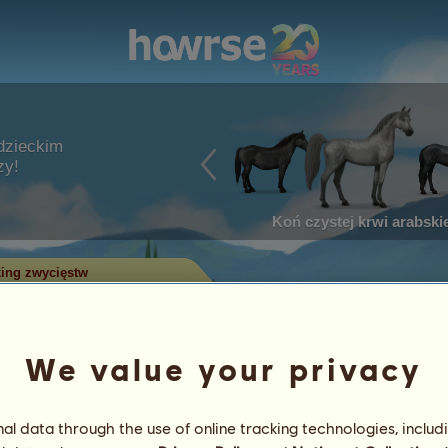
dzieckim
zy!
Koń czystej krwi arabskie
ing zwycięstw
w w zawodach
We value your privacy
ry zdobyły najwięcej tytułów w
 największą liczbą zwycięstw
l data through the use of online tracking technologies, includ
 Tylko konie z największą liczbą