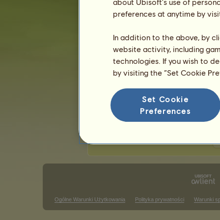
about Ubisoft's use of persona
Ostatnia aktualizacja: 7 sierpnia 2026.
preferences at anytime by visi
Zawody jeździectwa klasycznego
Z
In addition to the above, by c
website activity, including ga
Zwycięstwa w barrel racing
technologies. If you wish to d
Brak wyników do wyświetlenia w tym
by visiting the “Set Cookie Pr
Zwycięstwa w zawodach trail cl
Set Cookie
Brak wyników do wyświetlenia w tym
Preferences
Z
Ogólne Warunki Użytkowania
Polityka prywatności
Warunki s