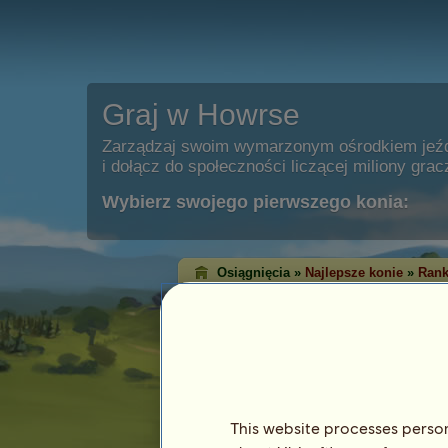
Graj w Howrse
Zarządzaj swoim wymarzonym ośrodkiem jeź
i dołącz do społeczności liczącej miliony grac
Wybierz swojego pierwszego konia:
Osiągnięcia »
Najlepsze konie
»
Rank
Ranking zwycięst
Western
Ranking zwycięstw pokazuje konie, któ
każdej dyscyplinie. Bardzo często te z
osiągnęły najwyższy poziom!
This website processes persona
Ten ranking jest aktualizowany każdej nocy.
osiągnięć są zapamiętywane.