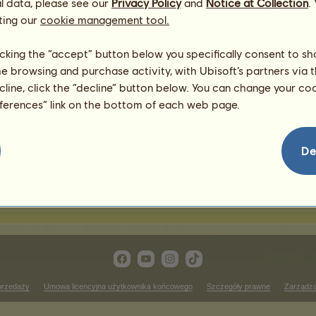
l data, please see our
Privacy Policy
and
Notice at Collection
.
ting our
cookie management tool.
awody jeździectwa western
licking the “accept” button below you specifically consent to s
me browsing and purchase activity, with Ubisoft’s partners via t
Zwycięstwa w zawodach c
ecline, click the “decline” button below. You can change your c
 rankingu
Brak wyników do wyświetlenia
eferences” link on the bottom of each web page.
ass
Zwycięstwa w zawodach re
 rankingu
Brak wyników do wyświetlenia
De
wycięstwa w zawodach western pleasure
Brak wyników do wyświetlenia w tym rankingu
przedaży
Umowa licencyjna użytkownika końcowego
Szczegóły prawne
Zarządza