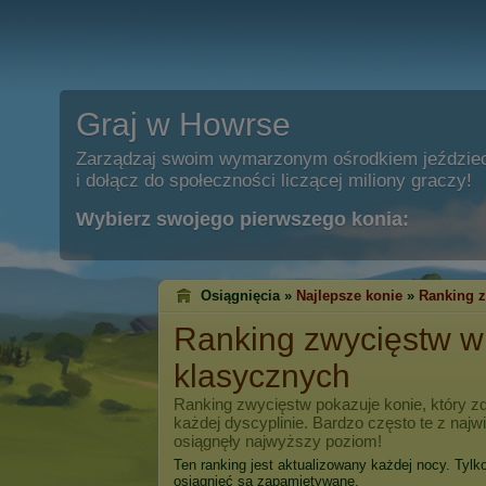
Graj w Howrse
Zarządzaj swoim wymarzonym ośrodkiem jeździe
i dołącz do społeczności liczącej miliony graczy!
Wybierz swojego pierwszego konia:
Osiągnięcia »
Najlepsze konie
»
Ranking 
Ranking zwycięstw 
klasycznych
Ranking zwycięstw pokazuje konie, który zd
każdej dyscyplinie. Bardzo często te z naj
osiągnęły najwyższy poziom!
Ten ranking jest aktualizowany każdej nocy. Tylk
osiągnięć są zapamiętywane.