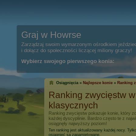
Graj w Howrse
Zarządzaj swoim wymarzonym ośrodkiem jeździe
i dołącz do społeczności liczącej miliony graczy!
Wybierz swojego pierwszego konia:
Osiągnięcia »
Najlepsze konie
»
Ranking 
Ranking zwycięstw 
klasycznych
Ranking zwycięstw pokazuje konie, który zd
każdej dyscyplinie. Bardzo często te z naj
osiągnęły najwyższy poziom!
Ten ranking jest aktualizowany każdej nocy. Tylk
osiągnięć są zapamiętywane.