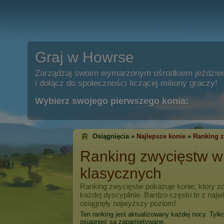
Graj w Howrse
Zarządzaj swoim wymarzonym ośrodkiem jeździe
i dołącz do społeczności liczącej miliony graczy!
Wybierz swojego pierwszego konia:
Osiągnięcia »
Najlepsze konie
»
Ranking 
Ranking zwycięstw 
klasycznych
Ranking zwycięstw pokazuje konie, który zd
każdej dyscyplinie. Bardzo często te z naj
osiągnęły najwyższy poziom!
Ten ranking jest aktualizowany każdej nocy. Tylk
osiągnięć są zapamiętywane.