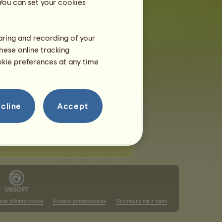
 You can set your cookies
haring and recording of your
hese online tracking
usem
ookie preferences at any time
 w tym rankingu
ajowym
 w tym rankingu
cline
Accept
nie plikami cookie
Kodeks postępowania
Skontaktuj się z nami