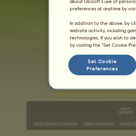
about Ubisoft's use of persona
Ostatnia aktualizacja: 9 sierpnia 2026.
preferences at anytime by visi
Zawody jeździectwa klasycznego
Z
In addition to the above, by c
website activity, including ga
Zwycięstwa w wyścigu galopem
technologies. If you wish to d
Brak wyników do wyświetlenia w tym
by visiting the “Set Cookie Pr
Zwycięstwa w konkursie skokó
Set Cookie
Brak wyników do wyświetlenia w tym
Preferences
Z
Ogólne Warunki Użytkowania
Polityka prywatności
Warunki s