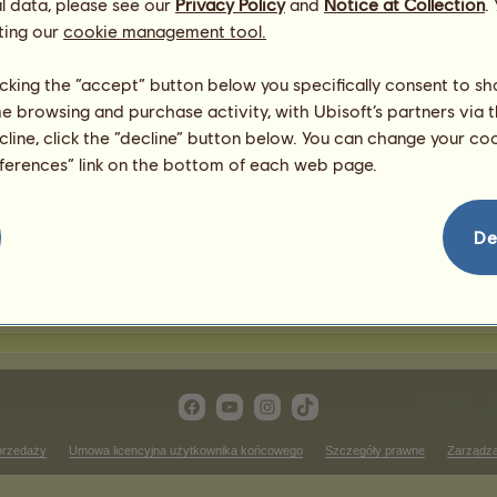
l data, please see our
Privacy Policy
and
Notice at Collection
.
ting our
cookie management tool.
awody jeździectwa western
licking the “accept” button below you specifically consent to s
me browsing and purchase activity, with Ubisoft’s partners via t
Zwycięstwa w wyścigu kł
ecline, click the “decline” button below. You can change your c
 rankingu
Brak wyników do wyświetlenia
eferences” link on the bottom of each web page.
w
Zwycięstwa w biegu przeł
 rankingu
Brak wyników do wyświetlenia
De
wycięstwa w ujeżdżeniu
Brak wyników do wyświetlenia w tym rankingu
przedaży
Umowa licencyjna użytkownika końcowego
Szczegóły prawne
Zarządza