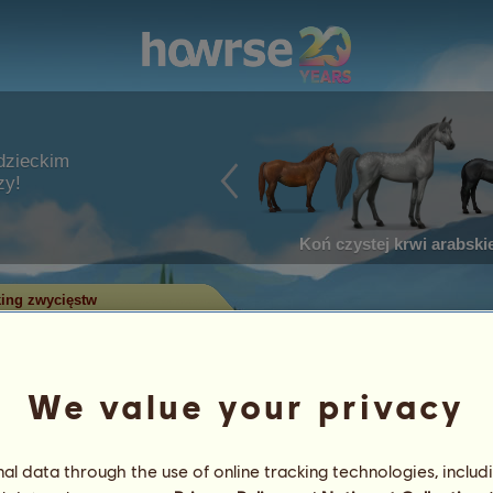
dzieckim
zy!
Koń czystej krwi arabskie
ing zwycięstw
w w zawodach
We value your privacy
ry zdobyły najwięcej tytułów w
 największą liczbą zwycięstw
l data through the use of online tracking technologies, includ
 Tylko konie z największą liczbą