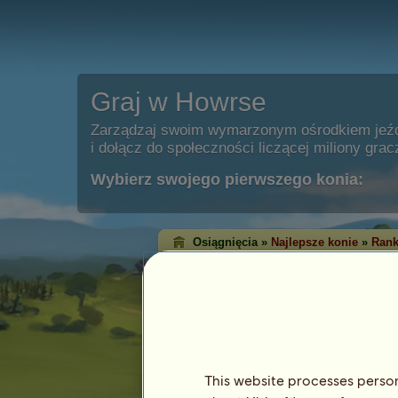
Graj w Howrse
Zarządzaj swoim wymarzonym ośrodkiem jeź
i dołącz do społeczności liczącej miliony grac
Wybierz swojego pierwszego konia:
Osiągnięcia »
Najlepsze konie
»
Rank
Ranking zwycięst
klasycznych
Ranking zwycięstw pokazuje konie, któ
każdej dyscyplinie. Bardzo często te z
osiągnęły najwyższy poziom!
This website processes persona
Ten ranking jest aktualizowany każdej nocy.
osiągnięć są zapamiętywane.