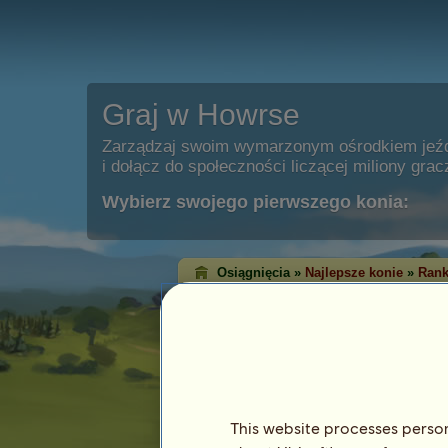
Graj w Howrse
Zarządzaj swoim wymarzonym ośrodkiem jeź
i dołącz do społeczności liczącej miliony grac
Wybierz swojego pierwszego konia:
Osiągnięcia »
Najlepsze konie
»
Rank
Ranking zwycięst
Western
Ranking zwycięstw pokazuje konie, któ
każdej dyscyplinie. Bardzo często te z
osiągnęły najwyższy poziom!
This website processes persona
Ten ranking jest aktualizowany każdej nocy.
osiągnięć są zapamiętywane.