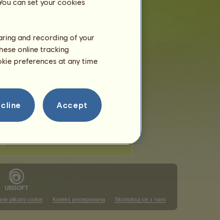
 You can set your cookies
haring and recording of your
hese online tracking
uttingowych
ookie preferences at any time
 w tym rankingu
ining
 w tym rankingu
cline
Accept
nie plikami cookie
Kodeks postępowania
Skontaktuj się z nami