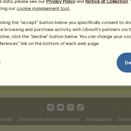
l data, please see our
Privacy Policy
and
Notice at Collection
.
ting our
cookie management tool.
awody jeździectwa western
licking the “accept” button below you specifically consent to s
me browsing and purchase activity, with Ubisoft’s partners via t
Zwycięstwa w zawodach c
ecline, click the “decline” button below. You can change your c
 rankingu
Brak wyników do wyświetlenia
eferences” link on the bottom of each web page.
ass
Zwycięstwa w zawodach re
 rankingu
Brak wyników do wyświetlenia
De
wycięstwa w zawodach western pleasure
Brak wyników do wyświetlenia w tym rankingu
przedaży
Umowa licencyjna użytkownika końcowego
Szczegóły prawne
Zarządza