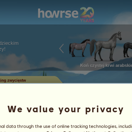
dzieckim
zy!
Koń czystej krwi arabskie
ing zwycięstw
w w zawodach
We value your privacy
ry zdobyły najwięcej tytułów w
 największą liczbą zwycięstw
l data through the use of online tracking technologies, includ
 Tylko konie z największą liczbą