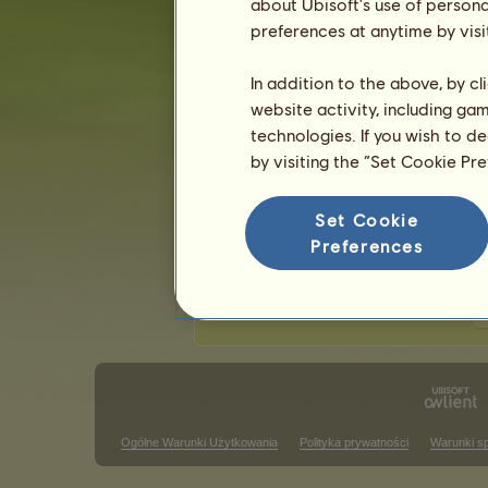
about Ubisoft's use of persona
Ostatnia aktualizacja: 7 sierpnia 2026.
preferences at anytime by visi
Zawody jeździectwa klasycznego
Z
In addition to the above, by c
website activity, including ga
Zwycięstwa w barrel racing
technologies. If you wish to d
Brak wyników do wyświetlenia w tym
by visiting the “Set Cookie Pr
Zwycięstwa w zawodach trail cl
Set Cookie
Brak wyników do wyświetlenia w tym
Preferences
Z
Ogólne Warunki Użytkowania
Polityka prywatności
Warunki s