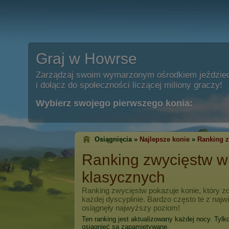
Graj w Howrse
Zarządzaj swoim wymarzonym ośrodkiem jeździe
i dołącz do społeczności liczącej miliony graczy!
Wybierz swojego pierwszego konia:
Osiągnięcia »
Najlepsze konie
»
Ranking 
Ranking zwycięstw 
klasycznych
Ranking zwycięstw pokazuje konie, który zd
każdej dyscyplinie. Bardzo często te z naj
osiągnęły najwyższy poziom!
Ten ranking jest aktualizowany każdej nocy. Tylk
osiągnięć są zapamiętywane.