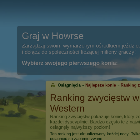
Graj w Howrse
Zarządzaj swoim wymarzonym ośrodkiem jeździe
i dołącz do społeczności liczącej miliony graczy!
Wybierz swojego pierwszego konia:
Osiągnięcia »
Najlepsze konie
»
Ranking 
Ranking zwycięstw 
Western
Ranking zwycięstw pokazuje konie, który zd
każdej dyscyplinie. Bardzo często te z naj
osiągnęły najwyższy poziom!
Ten ranking jest aktualizowany każdej nocy. Tylk
osiągnięć są zapamiętywane.