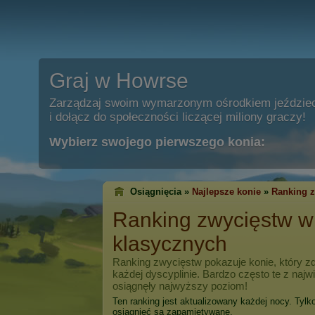
Graj w Howrse
Zarządzaj swoim wymarzonym ośrodkiem jeździe
i dołącz do społeczności liczącej miliony graczy!
Wybierz swojego pierwszego konia:
Osiągnięcia »
Najlepsze konie
»
Ranking 
Ranking zwycięstw 
klasycznych
Ranking zwycięstw pokazuje konie, który zd
każdej dyscyplinie. Bardzo często te z naj
osiągnęły najwyższy poziom!
Ten ranking jest aktualizowany każdej nocy. Tylk
osiągnięć są zapamiętywane.