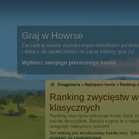
Graj w Howrse
Zarządzaj swoim wymarzonym ośrodkiem jeździe
i dołącz do społeczności liczącej miliony graczy!
Wybierz swojego pierwszego konia:
Osiągnięcia »
Najlepsze konie
»
Ranking 
Ranking zwycięstw 
klasycznych
Ranking zwycięstw pokazuje konie, który zd
każdej dyscyplinie. Bardzo często te z naj
osiągnęły najwyższy poziom!
Ten ranking jest aktualizowany każdej nocy. Tylk
osiągnięć są zapamiętywane.