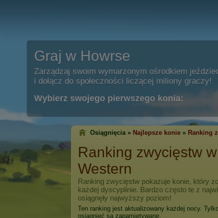
Graj w Howrse
Zarządzaj swoim wymarzonym ośrodkiem jeździe
i dołącz do społeczności liczącej miliony graczy!
Wybierz swojego pierwszego konia:
Osiągnięcia »
Najlepsze konie
»
Ranking 
Ranking zwycięstw 
Western
Ranking zwycięstw pokazuje konie, który zd
każdej dyscyplinie. Bardzo często te z naj
osiągnęły najwyższy poziom!
Ten ranking jest aktualizowany każdej nocy. Tylk
osiągnięć są zapamiętywane.