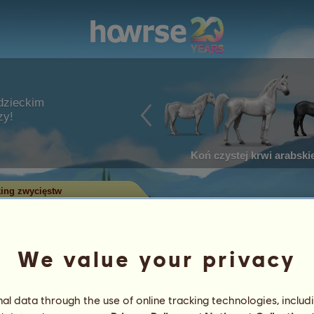
dzieckim
zy!
Koń czystej krwi arabskie
ing zwycięstw
w w zawodach
We value your privacy
ry zdobyły najwięcej tytułów w
 największą liczbą zwycięstw
l data through the use of online tracking technologies, includ
 Tylko konie z największą liczbą