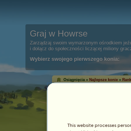
Graj w Howrse
Zarządzaj swoim wymarzonym ośrodkiem jeź
i dołącz do społeczności liczącej miliony grac
Wybierz swojego pierwszego konia:
Osiągnięcia »
Najlepsze konie
»
Rank
Ranking zwycięst
klasycznych
Ranking zwycięstw pokazuje konie, któ
każdej dyscyplinie. Bardzo często te z
osiągnęły najwyższy poziom!
This website processes persona
Ten ranking jest aktualizowany każdej nocy.
osiągnięć są zapamiętywane.