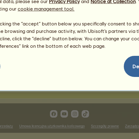
l data, please see our
Privacy Policy
and
Notice at Collection
.
ting our
cookie management tool.
awody jeździectwa western
licking the “accept” button below you specifically consent to s
me browsing and purchase activity, with Ubisoft’s partners via t
Zwycięstwa w wyścigu kł
ecline, click the “decline” button below. You can change your c
 rankingu
Brak wyników do wyświetlenia
eferences” link on the bottom of each web page.
w
Zwycięstwa w biegu przeł
 rankingu
Brak wyników do wyświetlenia
De
wycięstwa w ujeżdżeniu
Brak wyników do wyświetlenia w tym rankingu
przedaży
Umowa licencyjna użytkownika końcowego
Szczegóły prawne
Zarządza