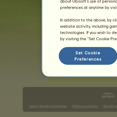
about Ubisoft's use of persona
Ostatnia aktualizacja: 6 sierpnia 2026.
preferences at anytime by visi
Zawody jeździectwa klasycznego
Z
In addition to the above, by c
website activity, including ga
Zwycięstwa w wyścigu galopem
technologies. If you wish to d
Brak wyników do wyświetlenia w tym
by visiting the “Set Cookie Pr
Zwycięstwa w konkursie skokó
Set Cookie
Brak wyników do wyświetlenia w tym
Preferences
Z
Ogólne Warunki Użytkowania
Polityka prywatności
Warunki s