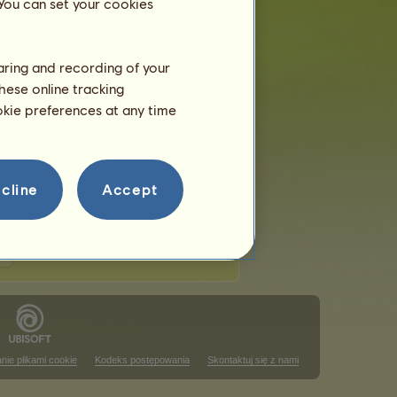
 You can set your cookies
haring and recording of your
hese online tracking
usem
ookie preferences at any time
 w tym rankingu
ajowym
 w tym rankingu
cline
Accept
nie plikami cookie
Kodeks postępowania
Skontaktuj się z nami